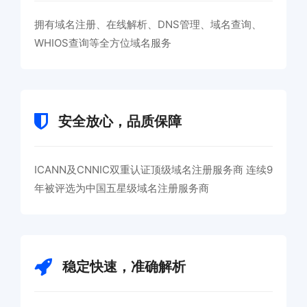
拥有域名注册、在线解析、DNS管理、域名查询、
WHIOS查询等全方位域名服务
安全放心，品质保障
ICANN及CNNIC双重认证顶级域名注册服务商 连续9
年被评选为中国五星级域名注册服务商
稳定快速，准确解析