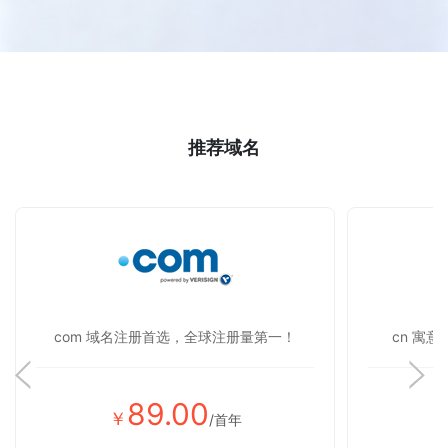
推荐域名
com 域名注册首选，全球注册量第一！
cn 寓
89.00
￥
/首年