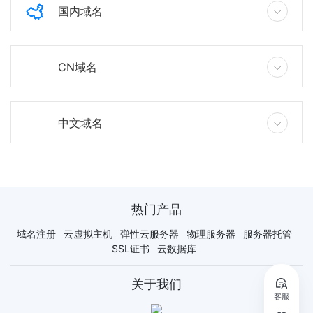
国内域名
CN域名
中文域名
热门产品
域名注册
云虚拟主机
弹性云服务器
物理服务器
服务器托管
SSL证书
云数据库
关于我们
客服