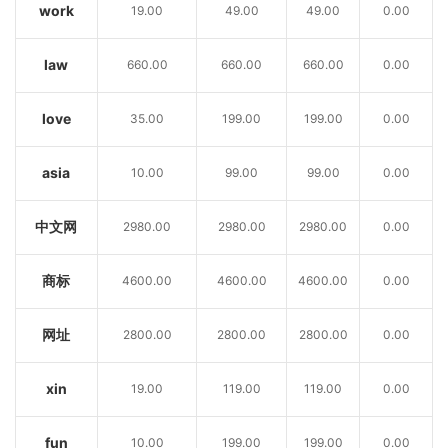
work
19.00
49.00
49.00
0.00
law
660.00
660.00
660.00
0.00
love
35.00
199.00
199.00
0.00
asia
10.00
99.00
99.00
0.00
中文网
2980.00
2980.00
2980.00
0.00
商标
4600.00
4600.00
4600.00
0.00
网址
2800.00
2800.00
2800.00
0.00
xin
19.00
119.00
119.00
0.00
fun
10.00
199.00
199.00
0.00