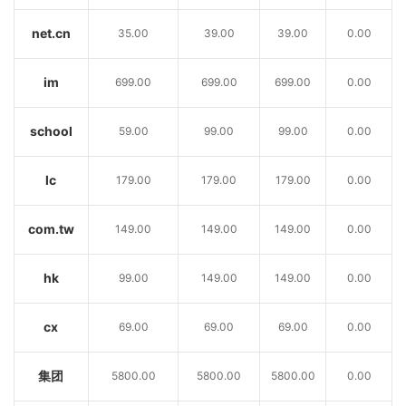
net.cn
35.00
39.00
39.00
0.00
im
699.00
699.00
699.00
0.00
school
59.00
99.00
99.00
0.00
lc
179.00
179.00
179.00
0.00
com.tw
149.00
149.00
149.00
0.00
hk
99.00
149.00
149.00
0.00
cx
69.00
69.00
69.00
0.00
集团
5800.00
5800.00
5800.00
0.00