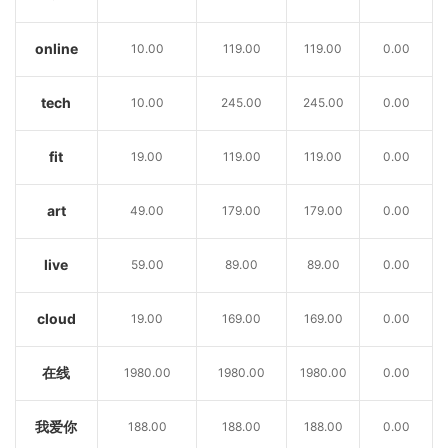
online
10.00
119.00
119.00
0.00
tech
10.00
245.00
245.00
0.00
fit
19.00
119.00
119.00
0.00
art
49.00
179.00
179.00
0.00
live
59.00
89.00
89.00
0.00
cloud
19.00
169.00
169.00
0.00
在线
1980.00
1980.00
1980.00
0.00
我爱你
188.00
188.00
188.00
0.00