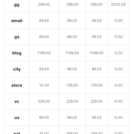
gg
299.00
299.00
299.00
2000.00
email
49.00
69.00
69.00
0.00
gs
69.00
69.00
69.00
0.00
blog
1199.00
1199.00
1199.00
0.00
city
39.00
89.00
89.00
0.00
store
10.00
129.00
129.00
0.00
vc
229.00
229.00
229.00
0.00
us
69.00
69.00
69.00
0.00
pet
35.00
169.00
169.00
0.00