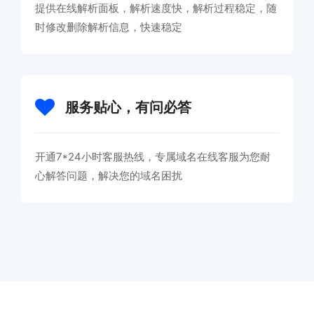
提供在线解析面板，解析速度快，解析过程稳定，随
时修改删除解析信息，快速稳定
服务贴心，有问必答
开通7*24小时客服热线，专属域名在线客服为您耐
心解答问题，解决您的域名困扰