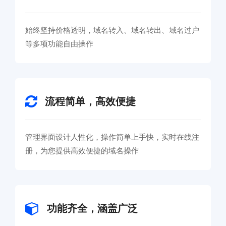
始终坚持价格透明，域名转入、域名转出、域名过户
等多项功能自由操作
流程简单，高效便捷
管理界面设计人性化，操作简单上手快，实时在线注
册，为您提供高效便捷的域名操作
功能齐全，涵盖广泛