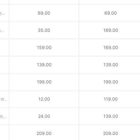
69.00
69.00
.us代表美国，是具有美国国家特色的国别域名，适合在美公司注册。
35.00
169.00
供与宠物相关的公司、兽医、动物救援及宠物爱好者所使用之域名
159.00
169.00
139.00
139.00
199.00
199.00
12.00
119.00
引申义：专业网络（Professional Web）或个人网站
24.00
139.00
.me域名为南斯拉夫西南部国家门的内哥罗的国家顶级域名
209.00
209.00