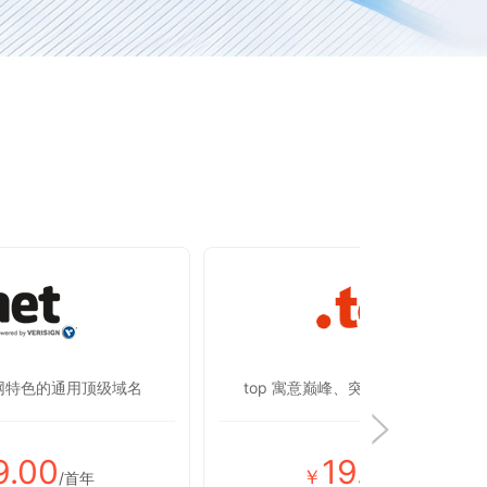
联网特色的通用顶级域名
top 寓意巅峰、突破，彰显蒸蒸日上
9.00
19.00
￥
/首年
/首年