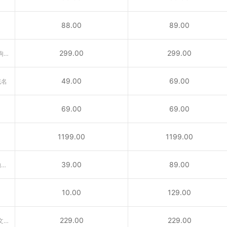
88.00
89.00
299.00
299.00
含义丰富的域名“广告、公告、狗狗……”互联网行业首选后缀！
49.00
69.00
域名
69.00
69.00
1199.00
1199.00
39.00
89.00
供与城市相关活动的内容所使用的域名
10.00
129.00
229.00
229.00
VC域名是国家顶级域名。属于圣文森特和格林纳丁斯国家顶级域名（ccTLD）后缀。