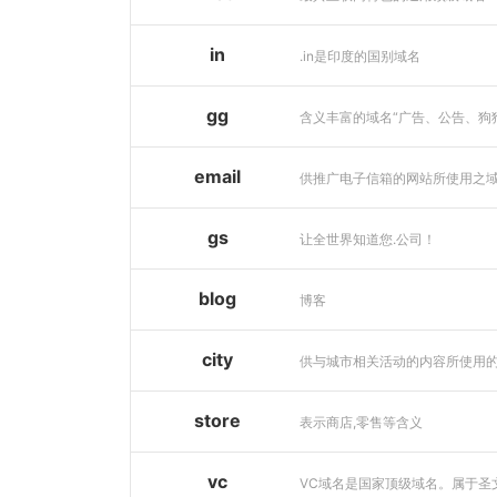
in
.in是印度的国别域名
gg
email
供推广电子信箱的网站所使用之
gs
让全世界知道您.公司！
blog
博客
city
store
表示商店,零售等含义
vc