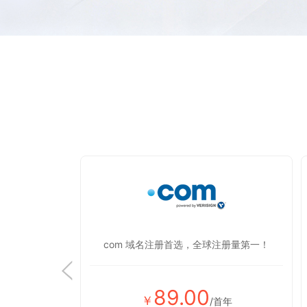
显蒸蒸日上！
com 域名注册首选，全球注册量第一！
89.00
￥
首年
/首年