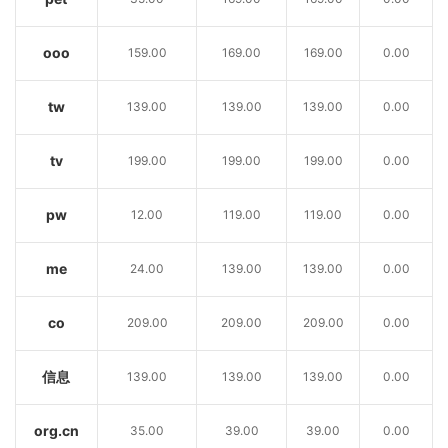
ooo
159.00
169.00
169.00
0.00
tw
139.00
139.00
139.00
0.00
tv
199.00
199.00
199.00
0.00
pw
12.00
119.00
119.00
0.00
me
24.00
139.00
139.00
0.00
co
209.00
209.00
209.00
0.00
信息
139.00
139.00
139.00
0.00
org.cn
35.00
39.00
39.00
0.00