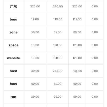
广东
320.00
320.00
320.00
0.00
beer
19.00
119.00
119.00
0.00
zone
59.00
89.00
89.00
0.00
space
10.00
128.00
128.00
0.00
website
10.00
128.00
128.00
0.00
host
39.00
245.00
245.00
0.00
fans
69.00
69.00
69.00
0.00
run
39.00
99.00
99.00
0.00