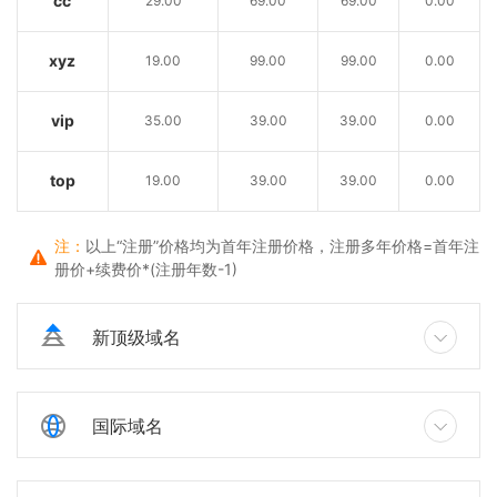
cc
29.00
69.00
69.00
0.00
xyz
19.00
99.00
99.00
0.00
vip
35.00
39.00
39.00
0.00
top
19.00
39.00
39.00
0.00
注：
以上“注册”价格均为首年注册价格，注册多年价格=首年注
册价+续费价*(注册年数-1)
新顶级域名
国际域名