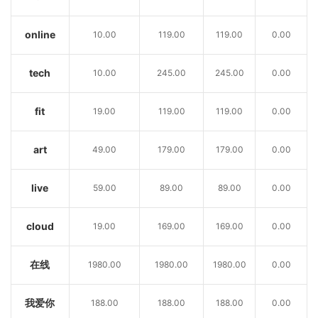
online
10.00
119.00
119.00
0.00
tech
10.00
245.00
245.00
0.00
fit
19.00
119.00
119.00
0.00
art
49.00
179.00
179.00
0.00
live
59.00
89.00
89.00
0.00
cloud
19.00
169.00
169.00
0.00
在线
1980.00
1980.00
1980.00
0.00
我爱你
188.00
188.00
188.00
0.00