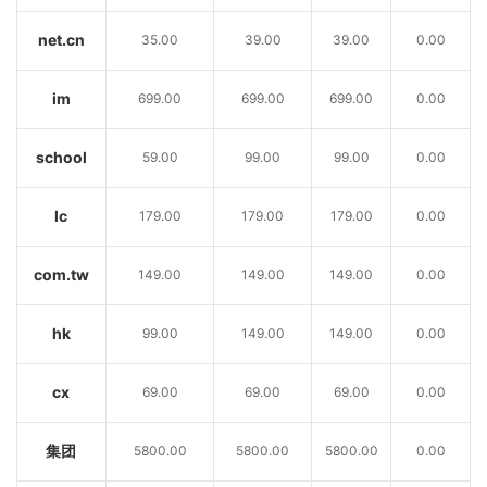
net.cn
35.00
39.00
39.00
0.00
im
699.00
699.00
699.00
0.00
school
59.00
99.00
99.00
0.00
lc
179.00
179.00
179.00
0.00
com.tw
149.00
149.00
149.00
0.00
hk
99.00
149.00
149.00
0.00
cx
69.00
69.00
69.00
0.00
集团
5800.00
5800.00
5800.00
0.00