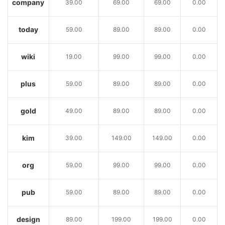
company
39.00
69.00
69.00
0.00
today
59.00
89.00
89.00
0.00
wiki
19.00
99.00
99.00
0.00
plus
59.00
89.00
89.00
0.00
gold
49.00
89.00
89.00
0.00
kim
39.00
149.00
149.00
0.00
org
59.00
99.00
99.00
0.00
pub
59.00
89.00
89.00
0.00
design
89.00
199.00
199.00
0.00