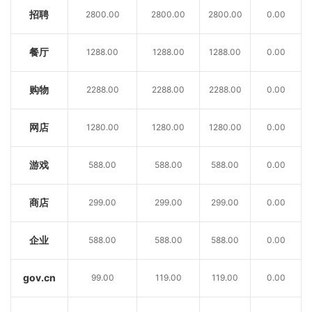
招聘
2800.00
2800.00
2800.00
0.00
餐厅
1288.00
1288.00
1288.00
0.00
购物
2288.00
2288.00
2288.00
0.00
网店
1280.00
1280.00
1280.00
0.00
游戏
588.00
588.00
588.00
0.00
商店
299.00
299.00
299.00
0.00
企业
588.00
588.00
588.00
0.00
gov.cn
99.00
119.00
119.00
0.00