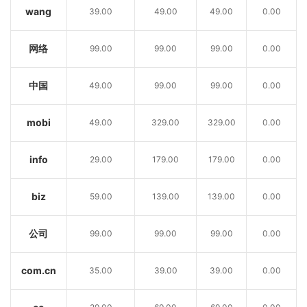
wang
39.00
49.00
49.00
0.00
网络
99.00
99.00
99.00
0.00
中国
49.00
99.00
99.00
0.00
mobi
49.00
329.00
329.00
0.00
info
29.00
179.00
179.00
0.00
biz
59.00
139.00
139.00
0.00
公司
99.00
99.00
99.00
0.00
com.cn
35.00
39.00
39.00
0.00