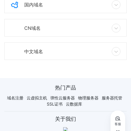
国内域名
CN域名
中文域名
热门产品
域名注册
云虚拟主机
弹性云服务器
物理服务器
服务器托管
SSL证书
云数据库
关于我们
客服