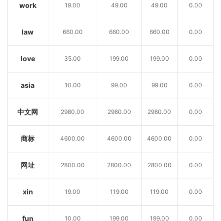
work
19.00
49.00
49.00
0.00
law
660.00
660.00
660.00
0.00
love
35.00
199.00
199.00
0.00
asia
10.00
99.00
99.00
0.00
中文网
2980.00
2980.00
2980.00
0.00
商标
4600.00
4600.00
4600.00
0.00
网址
2800.00
2800.00
2800.00
0.00
xin
19.00
119.00
119.00
0.00
fun
10.00
199.00
199.00
0.00