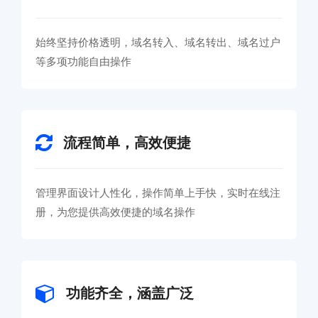
始终坚持价格透明，域名转入、域名转出、域名过户
等多项功能自由操作
流程简单，高效便捷
管理界面设计人性化，操作简单上手快，实时在线注
册，为您提供高效便捷的域名操作
功能齐全，涵盖广泛