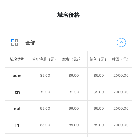
域名价格
全部
域名类型
首年注册（元）
续费（元/年）
转入（元）
赎回（元）
com
89.00
89.00
89.00
2000.00
cn
39.00
39.00
39.00
2000.00
net
99.00
99.00
99.00
2000.00
in
88.00
89.00
89.00
2000.00