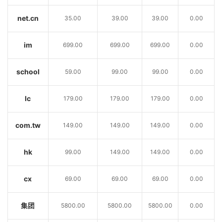
net.cn
35.00
39.00
39.00
0.00
im
699.00
699.00
699.00
0.00
school
59.00
99.00
99.00
0.00
lc
179.00
179.00
179.00
0.00
com.tw
149.00
149.00
149.00
0.00
hk
99.00
149.00
149.00
0.00
cx
69.00
69.00
69.00
0.00
集团
5800.00
5800.00
5800.00
0.00