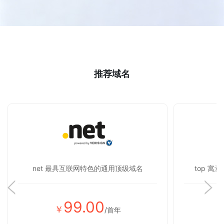
推荐域名
net 最具互联网特色的通用顶级域名
top 
99.00
￥
/首年