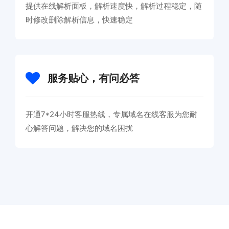
提供在线解析面板，解析速度快，解析过程稳定，随
时修改删除解析信息，快速稳定
服务贴心，有问必答
开通7*24小时客服热线，专属域名在线客服为您耐
心解答问题，解决您的域名困扰