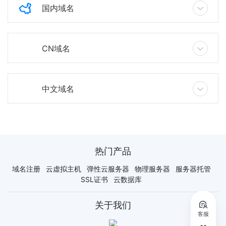
国内域名
CN域名
中文域名
热门产品
域名注册
云虚拟主机
弹性云服务器
物理服务器
服务器托管
SSL证书
云数据库
关于我们
客服