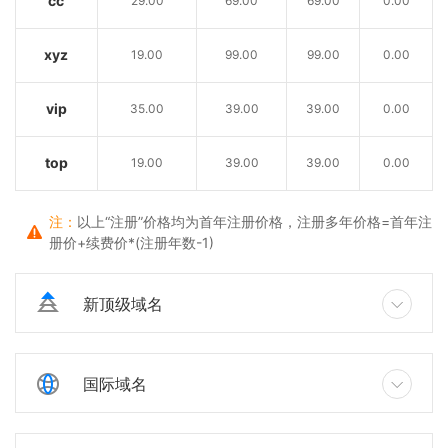
cc
29.00
69.00
69.00
0.00
xyz
19.00
99.00
99.00
0.00
vip
35.00
39.00
39.00
0.00
top
19.00
39.00
39.00
0.00
注：
以上“注册”价格均为首年注册价格，注册多年价格=首年注
册价+续费价*(注册年数-1)
新顶级域名
国际域名