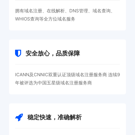
拥有域名注册、在线解析、DNS管理、域名查询、
WHIOS查询等全方位域名服务
安全放心，品质保障
ICANN及CNNIC双重认证顶级域名注册服务商 连续9
年被评选为中国五星级域名注册服务商
稳定快速，准确解析