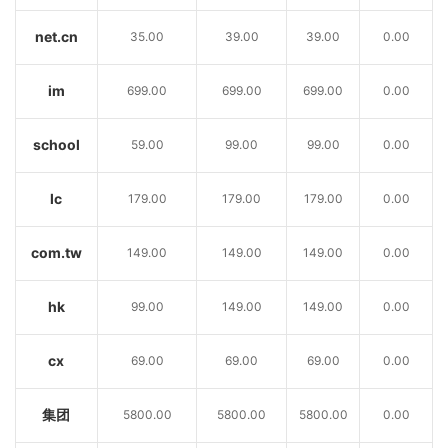
net.cn
35.00
39.00
39.00
0.00
im
699.00
699.00
699.00
0.00
school
59.00
99.00
99.00
0.00
lc
179.00
179.00
179.00
0.00
com.tw
149.00
149.00
149.00
0.00
hk
99.00
149.00
149.00
0.00
cx
69.00
69.00
69.00
0.00
集团
5800.00
5800.00
5800.00
0.00