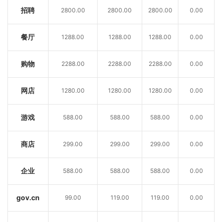
招聘
2800.00
2800.00
2800.00
0.00
餐厅
1288.00
1288.00
1288.00
0.00
购物
2288.00
2288.00
2288.00
0.00
网店
1280.00
1280.00
1280.00
0.00
游戏
588.00
588.00
588.00
0.00
商店
299.00
299.00
299.00
0.00
企业
588.00
588.00
588.00
0.00
gov.cn
99.00
119.00
119.00
0.00