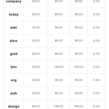
company
39.00
69.00
69.00
0.00
today
59.00
89.00
89.00
0.00
wiki
19.00
99.00
99.00
0.00
plus
59.00
89.00
89.00
0.00
gold
49.00
89.00
89.00
0.00
kim
39.00
149.00
149.00
0.00
org
59.00
99.00
99.00
0.00
pub
59.00
89.00
89.00
0.00
design
89.00
199.00
199.00
0.00