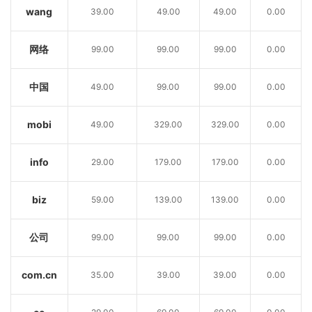
wang
39.00
49.00
49.00
0.00
网络
99.00
99.00
99.00
0.00
中国
49.00
99.00
99.00
0.00
mobi
49.00
329.00
329.00
0.00
info
29.00
179.00
179.00
0.00
biz
59.00
139.00
139.00
0.00
公司
99.00
99.00
99.00
0.00
com.cn
35.00
39.00
39.00
0.00