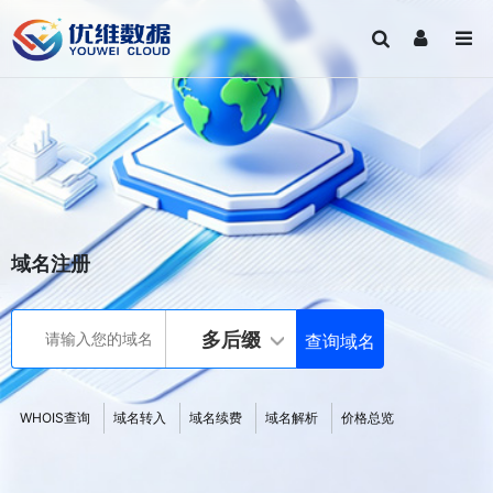
域名注册
多后缀
WHOIS查询
域名转入
域名续费
域名解析
价格总览