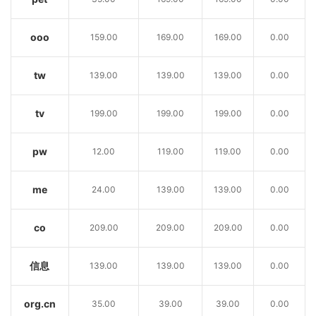
ooo
159.00
169.00
169.00
0.00
tw
139.00
139.00
139.00
0.00
tv
199.00
199.00
199.00
0.00
pw
12.00
119.00
119.00
0.00
me
24.00
139.00
139.00
0.00
co
209.00
209.00
209.00
0.00
信息
139.00
139.00
139.00
0.00
org.cn
35.00
39.00
39.00
0.00