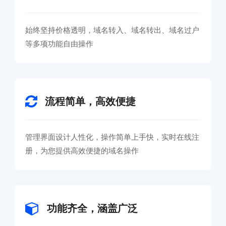
始终坚持价格透明，域名转入、域名转出、域名过户
等多项功能自由操作
流程简单，高效便捷
管理界面设计人性化，操作简单上手快，实时在线注
册，为您提供高效便捷的域名操作
功能齐全，涵盖广泛