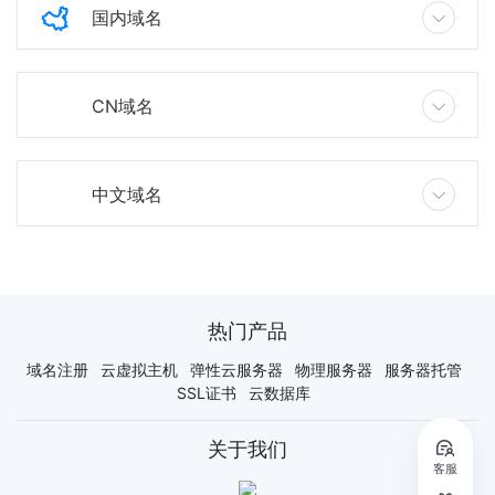
国内域名
CN域名
中文域名
热门产品
域名注册
云虚拟主机
弹性云服务器
物理服务器
服务器托管
SSL证书
云数据库
关于我们
客服