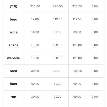
广东
320.00
320.00
320.00
0.00
beer
19.00
119.00
119.00
0.00
zone
59.00
89.00
89.00
0.00
space
10.00
128.00
128.00
0.00
website
10.00
128.00
128.00
0.00
host
39.00
245.00
245.00
0.00
fans
69.00
69.00
69.00
0.00
run
39.00
99.00
99.00
0.00