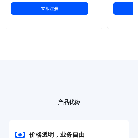
立即注册
产品优势
价格透明，业务自由