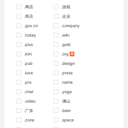
.网店
.游戏
.商店
.企业
.gov.cn
.company
.today
.wiki
.plus
.gold
.kim
.org
.pub
.design
.luxe
.press
.pro
.name
.chat
.yoga
.video
.佛山
.广东
.beer
.zone
.space