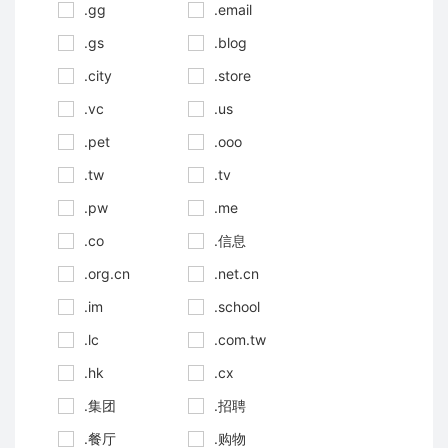
.gg
.email
.gs
.blog
.city
.store
.vc
.us
.pet
.ooo
.tw
.tv
.pw
.me
.co
.信息
.org.cn
.net.cn
.im
.school
.lc
.com.tw
.hk
.cx
.集团
.招聘
.餐厅
.购物