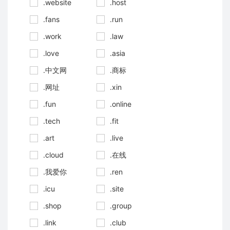
.website
.host
.fans
.run
.work
.law
.love
.asia
.中文网
.商标
.网址
.xin
.fun
.online
.tech
.fit
.art
.live
.cloud
.在线
.我爱你
.ren
.icu
.site
.shop
.group
.link
.club