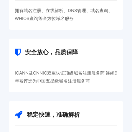
拥有域名注册、在线解析、DNS管理、域名查询、
WHIOS查询等全方位域名服务
安全放心，品质保障
ICANN及CNNIC双重认证顶级域名注册服务商 连续9
年被评选为中国五星级域名注册服务商
稳定快速，准确解析