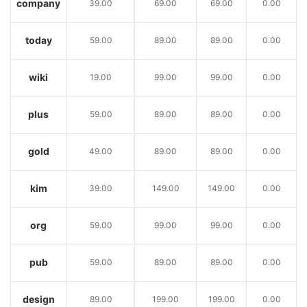
company
39.00
69.00
69.00
0.00
today
59.00
89.00
89.00
0.00
wiki
19.00
99.00
99.00
0.00
plus
59.00
89.00
89.00
0.00
gold
49.00
89.00
89.00
0.00
kim
39.00
149.00
149.00
0.00
org
59.00
99.00
99.00
0.00
pub
59.00
89.00
89.00
0.00
design
89.00
199.00
199.00
0.00