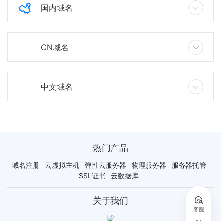
国内域名
CN域名
中文域名
热门产品
域名注册
云虚拟主机
弹性云服务器
物理服务器
服务器托管
SSL证书
云数据库
关于我们
客服