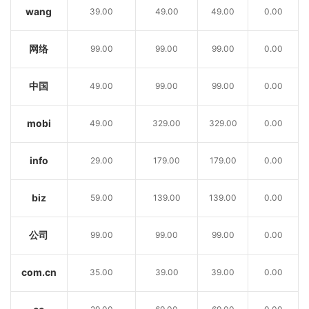
wang
39.00
49.00
49.00
0.00
网络
99.00
99.00
99.00
0.00
中国
49.00
99.00
99.00
0.00
mobi
49.00
329.00
329.00
0.00
info
29.00
179.00
179.00
0.00
biz
59.00
139.00
139.00
0.00
公司
99.00
99.00
99.00
0.00
com.cn
35.00
39.00
39.00
0.00