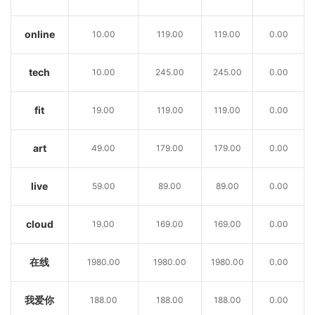
online
10.00
119.00
119.00
0.00
tech
10.00
245.00
245.00
0.00
fit
19.00
119.00
119.00
0.00
art
49.00
179.00
179.00
0.00
live
59.00
89.00
89.00
0.00
cloud
19.00
169.00
169.00
0.00
在线
1980.00
1980.00
1980.00
0.00
我爱你
188.00
188.00
188.00
0.00