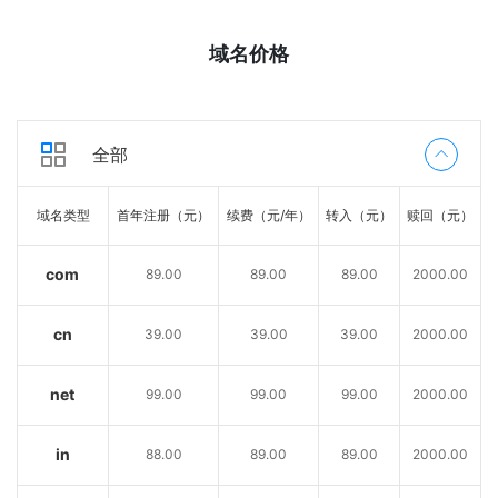
域名价格
全部
域名类型
首年注册（元）
续费（元/年）
转入（元）
赎回（元）
com
89.00
89.00
89.00
2000.00
cn
39.00
39.00
39.00
2000.00
net
99.00
99.00
99.00
2000.00
in
88.00
89.00
89.00
2000.00