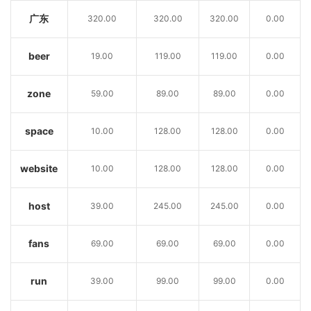
广东
320.00
320.00
320.00
0.00
beer
19.00
119.00
119.00
0.00
zone
59.00
89.00
89.00
0.00
space
10.00
128.00
128.00
0.00
website
10.00
128.00
128.00
0.00
host
39.00
245.00
245.00
0.00
fans
69.00
69.00
69.00
0.00
run
39.00
99.00
99.00
0.00