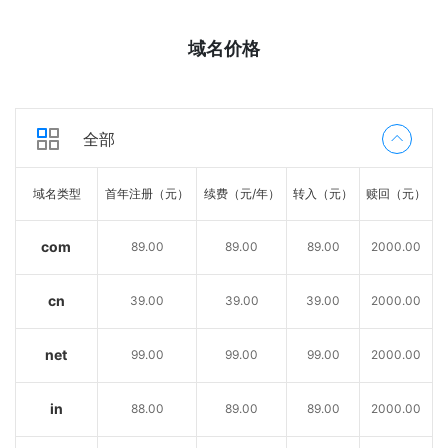
域名价格
全部
域名类型
首年注册（元）
续费（元/年）
转入（元）
赎回（元）
com
89.00
89.00
89.00
2000.00
cn
39.00
39.00
39.00
2000.00
net
99.00
99.00
99.00
2000.00
in
88.00
89.00
89.00
2000.00