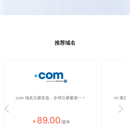
推荐域名
com 域名注册首选，全球注册量第一！
cn 寓
89.00
￥
/首年