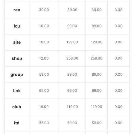
ren
39.00
39.00
39.00
0.00
icu
10.00
99.00
99.00
0.00
site
10.00
129.00
129.00
0.00
shop
12.00
258.00
258.00
0.00
group
59.00
89.00
89.00
0.00
link
69.00
69.00
69.00
0.00
club
19.00
119.00
119.00
0.00
ltd
35.00
59.00
59.00
0.00