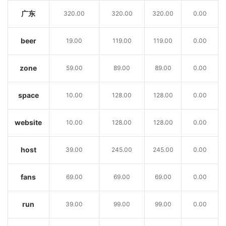
广东
320.00
320.00
320.00
0.00
beer
19.00
119.00
119.00
0.00
zone
59.00
89.00
89.00
0.00
space
10.00
128.00
128.00
0.00
website
10.00
128.00
128.00
0.00
host
39.00
245.00
245.00
0.00
fans
69.00
69.00
69.00
0.00
run
39.00
99.00
99.00
0.00