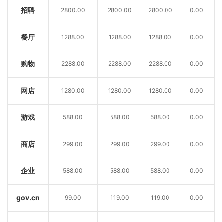
招聘
2800.00
2800.00
2800.00
0.00
餐厅
1288.00
1288.00
1288.00
0.00
购物
2288.00
2288.00
2288.00
0.00
网店
1280.00
1280.00
1280.00
0.00
游戏
588.00
588.00
588.00
0.00
商店
299.00
299.00
299.00
0.00
企业
588.00
588.00
588.00
0.00
gov.cn
99.00
119.00
119.00
0.00