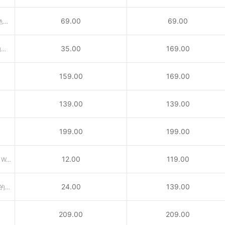
69.00
69.00
.us代表美国，是具有美国国家特色的国别域名，适合在美公司注册。
35.00
169.00
供与宠物相关的公司、兽医、动物救援及宠物爱好者所使用之域名
159.00
169.00
139.00
139.00
199.00
199.00
12.00
119.00
引申义：专业网络（Professional Web）或个人网站
24.00
139.00
.me域名为南斯拉夫西南部国家门的内哥罗的国家顶级域名
209.00
209.00