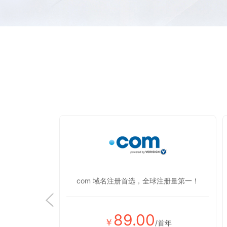
显蒸蒸日上！
com 域名注册首选，全球注册量第一！
89.00
￥
首年
/首年