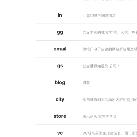
in
.in是印度的国别域名
gg
email
供推广电子信箱的网站所使用之
gs
让全世界知道您.公司！
blog
博客
city
store
表示商店,零售等含义
vc