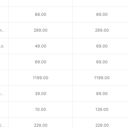
88.00
89.00
299.00
299.00
含义丰富的域名“广告、公告、狗狗……”互联网行业首选后缀！
49.00
69.00
域名
69.00
69.00
1199.00
1199.00
39.00
89.00
供与城市相关活动的内容所使用的域名
10.00
129.00
229.00
229.00
VC域名是国家顶级域名。属于圣文森特和格林纳丁斯国家顶级域名（ccTLD）后缀。