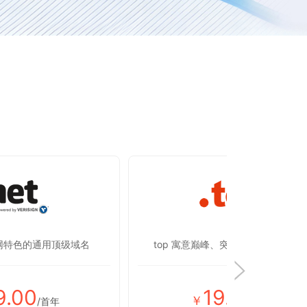
联网特色的通用顶级域名
top 寓意巅峰、突破，彰显蒸蒸日上
9.00
19.00
￥
/首年
/首年