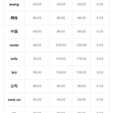
wang
39.00
49.00
49.00
0.00
网络
99.00
99.00
99.00
0.00
中国
49.00
99.00
99.00
0.00
mobi
49.00
329.00
329.00
0.00
info
29.00
179.00
179.00
0.00
biz
59.00
139.00
139.00
0.00
公司
99.00
99.00
99.00
0.00
com.cn
35.00
39.00
39.00
0.00