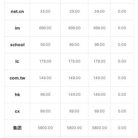
net.cn
35.00
39.00
39.00
0.00
im
699.00
699.00
699.00
0.00
school
59.00
99.00
99.00
0.00
lc
179.00
179.00
179.00
0.00
com.tw
149.00
149.00
149.00
0.00
hk
99.00
149.00
149.00
0.00
cx
69.00
69.00
69.00
0.00
集团
5800.00
5800.00
5800.00
0.00