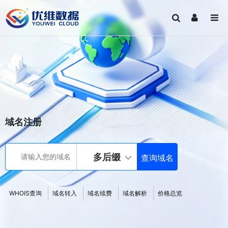
域名注册
多后缀
WHOIS查询
域名转入
域名续费
域名解析
价格总览