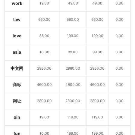
work
19.00
49.00
49.00
0.00
law
660.00
660.00
660.00
0.00
love
35.00
199.00
199.00
0.00
asia
10.00
99.00
99.00
0.00
中文网
2980.00
2980.00
2980.00
0.00
商标
4600.00
4600.00
4600.00
0.00
网址
2800.00
2800.00
2800.00
0.00
xin
19.00
119.00
119.00
0.00
fun
10.00
199.00
199.00
0.00