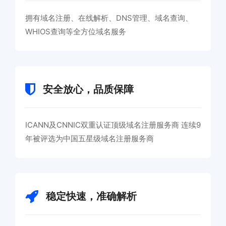
拥有域名注册、在线解析、DNS管理、域名查询、
WHIOS查询等全方位域名服务
安全放心，品质保障
ICANN及CNNIC双重认证顶级域名注册服务商 连续9
年被评选为中国五星级域名注册服务商
稳定快速，准确解析