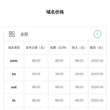
域名价格
全部
域名类型
首年注册（元）
续费（元/年）
转入（元）
赎回（元）
com
89.00
89.00
89.00
2000.00
cn
39.00
39.00
39.00
2000.00
net
99.00
99.00
99.00
2000.00
in
88.00
89.00
89.00
2000.00