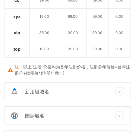
cc
29.00
69.00
69.00
0.00
xyz
19.00
99.00
99.00
0.00
vip
35.00
39.00
39.00
0.00
top
19.00
39.00
39.00
0.00
注：
以上“注册”价格均为首年注册价格，注册多年价格=首年注
册价+续费价*(注册年数-1)
新顶级域名
国际域名