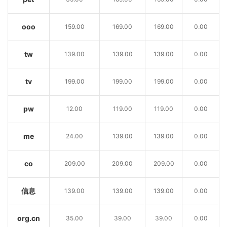
ooo
159.00
169.00
169.00
0.00
tw
139.00
139.00
139.00
0.00
tv
199.00
199.00
199.00
0.00
pw
12.00
119.00
119.00
0.00
me
24.00
139.00
139.00
0.00
co
209.00
209.00
209.00
0.00
信息
139.00
139.00
139.00
0.00
org.cn
35.00
39.00
39.00
0.00