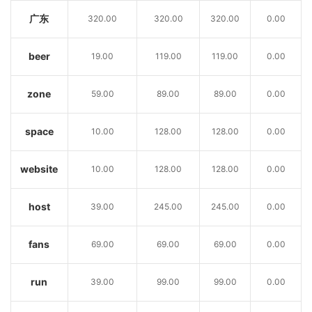
广东
320.00
320.00
320.00
0.00
beer
19.00
119.00
119.00
0.00
zone
59.00
89.00
89.00
0.00
space
10.00
128.00
128.00
0.00
website
10.00
128.00
128.00
0.00
host
39.00
245.00
245.00
0.00
fans
69.00
69.00
69.00
0.00
run
39.00
99.00
99.00
0.00