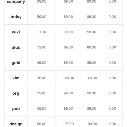
company
39.00
69.00
69.00
0.00
today
59.00
89.00
89.00
0.00
wiki
19.00
99.00
99.00
0.00
plus
59.00
89.00
89.00
0.00
gold
49.00
89.00
89.00
0.00
kim
39.00
149.00
149.00
0.00
org
59.00
99.00
99.00
0.00
pub
59.00
89.00
89.00
0.00
design
89.00
199.00
199.00
0.00