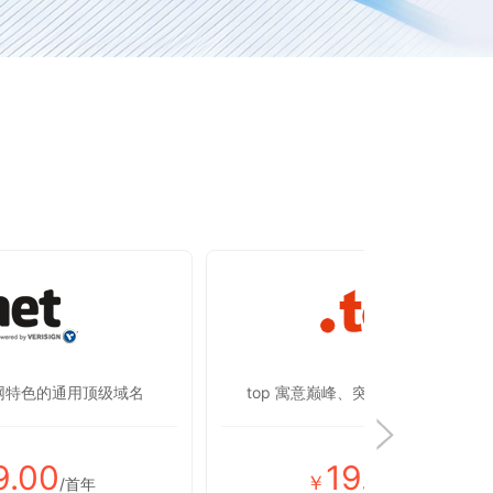
联网特色的通用顶级域名
top 寓意巅峰、突破，彰显蒸蒸日上
9.00
19.00
￥
/首年
/首年