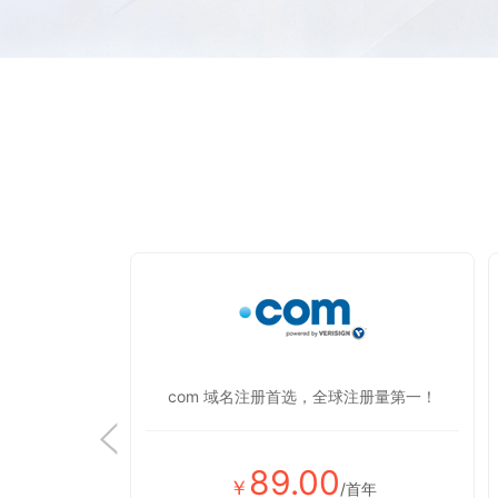
显蒸蒸日上！
com 域名注册首选，全球注册量第一！
89.00
￥
首年
/首年