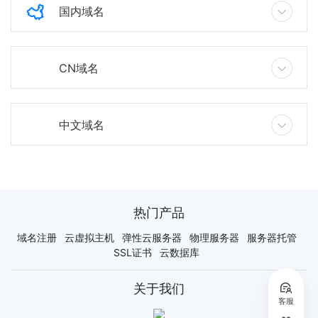
国内域名
CN域名
中文域名
热门产品
域名注册
云虚拟主机
弹性云服务器
物理服务器
服务器托管
SSL证书
云数据库
关于我们
客服