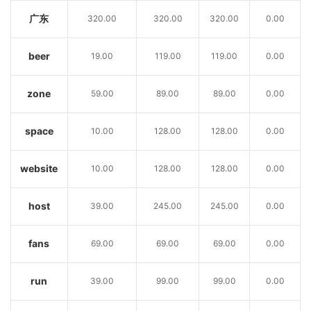
广东
320.00
320.00
320.00
0.00
beer
19.00
119.00
119.00
0.00
zone
59.00
89.00
89.00
0.00
space
10.00
128.00
128.00
0.00
website
10.00
128.00
128.00
0.00
host
39.00
245.00
245.00
0.00
fans
69.00
69.00
69.00
0.00
run
39.00
99.00
99.00
0.00