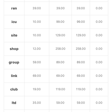
ren
39.00
39.00
39.00
0.00
icu
10.00
99.00
99.00
0.00
site
10.00
129.00
129.00
0.00
shop
12.00
258.00
258.00
0.00
group
59.00
89.00
89.00
0.00
link
69.00
69.00
69.00
0.00
club
19.00
119.00
119.00
0.00
ltd
35.00
59.00
59.00
0.00