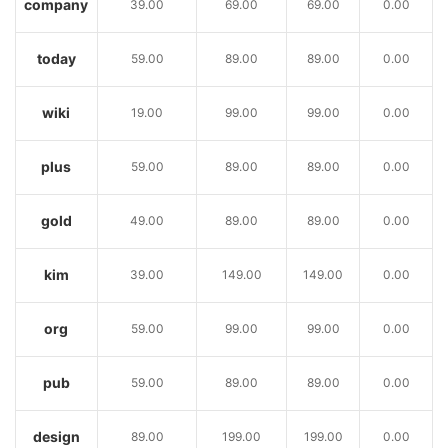
company
39.00
69.00
69.00
0.00
today
59.00
89.00
89.00
0.00
wiki
19.00
99.00
99.00
0.00
plus
59.00
89.00
89.00
0.00
gold
49.00
89.00
89.00
0.00
kim
39.00
149.00
149.00
0.00
org
59.00
99.00
99.00
0.00
pub
59.00
89.00
89.00
0.00
design
89.00
199.00
199.00
0.00