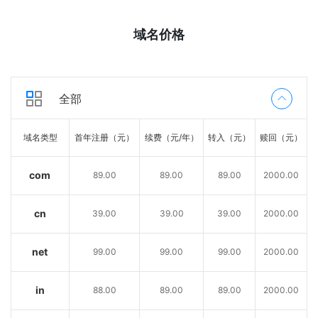
域名价格
全部
域名类型
首年注册（元）
续费（元/年）
转入（元）
赎回（元）
com
89.00
89.00
89.00
2000.00
cn
39.00
39.00
39.00
2000.00
net
99.00
99.00
99.00
2000.00
in
88.00
89.00
89.00
2000.00