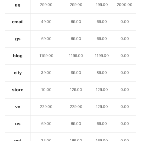
gg
299.00
299.00
299.00
2000.00
email
49.00
69.00
69.00
0.00
gs
69.00
69.00
69.00
0.00
blog
1199.00
1199.00
1199.00
0.00
city
39.00
89.00
89.00
0.00
store
10.00
129.00
129.00
0.00
vc
229.00
229.00
229.00
0.00
us
69.00
69.00
69.00
0.00
pet
35.00
169.00
169.00
0.00