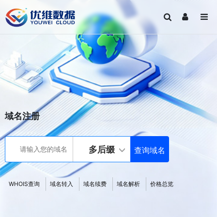
域名注册
多后缀
WHOIS查询
域名转入
域名续费
域名解析
价格总览