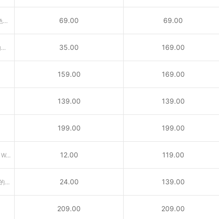
69.00
69.00
.us代表美国，是具有美国国家特色的国别域名，适合在美公司注册。
35.00
169.00
供与宠物相关的公司、兽医、动物救援及宠物爱好者所使用之域名
159.00
169.00
139.00
139.00
199.00
199.00
12.00
119.00
引申义：专业网络（Professional Web）或个人网站
24.00
139.00
.me域名为南斯拉夫西南部国家门的内哥罗的国家顶级域名
209.00
209.00