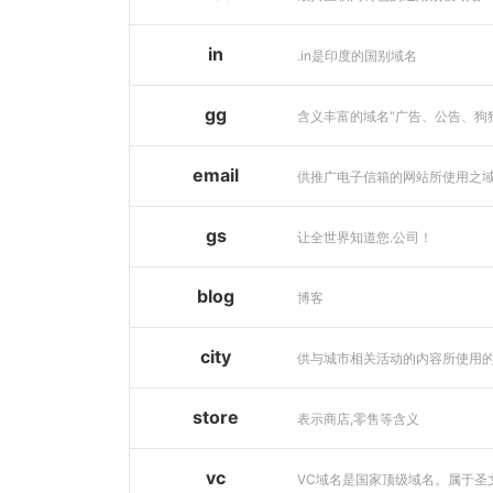
in
.in是印度的国别域名
gg
email
供推广电子信箱的网站所使用之
gs
让全世界知道您.公司！
blog
博客
city
store
表示商店,零售等含义
vc