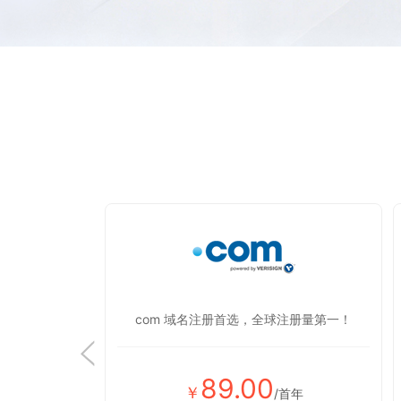
显蒸蒸日上！
com 域名注册首选，全球注册量第一！
89.00
￥
首年
/首年