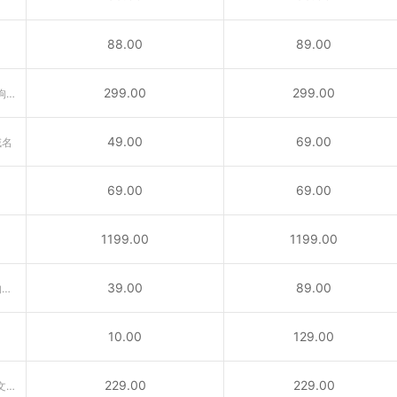
88.00
89.00
299.00
299.00
含义丰富的域名“广告、公告、狗狗……”互联网行业首选后缀！
49.00
69.00
域名
69.00
69.00
1199.00
1199.00
39.00
89.00
供与城市相关活动的内容所使用的域名
10.00
129.00
229.00
229.00
VC域名是国家顶级域名。属于圣文森特和格林纳丁斯国家顶级域名（ccTLD）后缀。