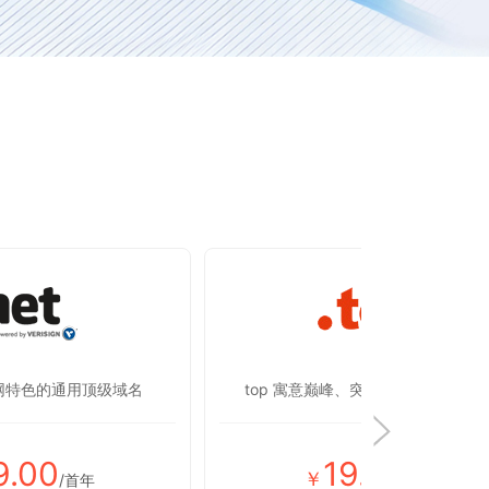
联网特色的通用顶级域名
top 寓意巅峰、突破，彰显蒸蒸日上
9.00
19.00
￥
/首年
/首年