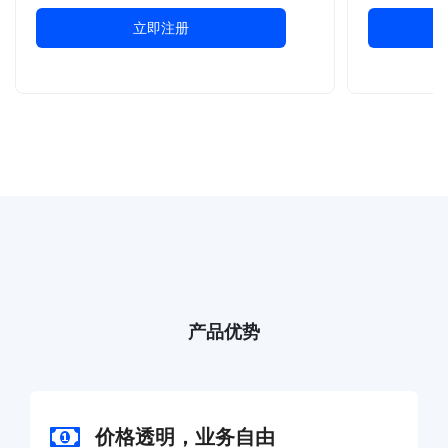
立即注册
产品优势
价格透明，业务自由