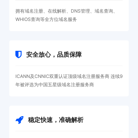
拥有域名注册、在线解析、DNS管理、域名查询、
WHIOS查询等全方位域名服务
安全放心，品质保障
ICANN及CNNIC双重认证顶级域名注册服务商 连续9
年被评选为中国五星级域名注册服务商
稳定快速，准确解析