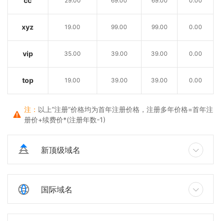
cc
29.00
69.00
69.00
0.00
xyz
19.00
99.00
99.00
0.00
vip
35.00
39.00
39.00
0.00
top
19.00
39.00
39.00
0.00
注：
以上“注册”价格均为首年注册价格，注册多年价格=首年注
册价+续费价*(注册年数-1)
新顶级域名
国际域名