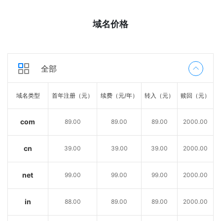
域名价格
全部
域名类型
首年注册（元）
续费（元/年）
转入（元）
赎回（元）
com
89.00
89.00
89.00
2000.00
cn
39.00
39.00
39.00
2000.00
net
99.00
99.00
99.00
2000.00
in
88.00
89.00
89.00
2000.00