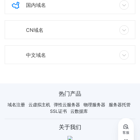
国内域名
CN域名
中文域名
热门产品
域名注册
云虚拟主机
弹性云服务器
物理服务器
服务器托管
SSL证书
云数据库
关于我们
客服