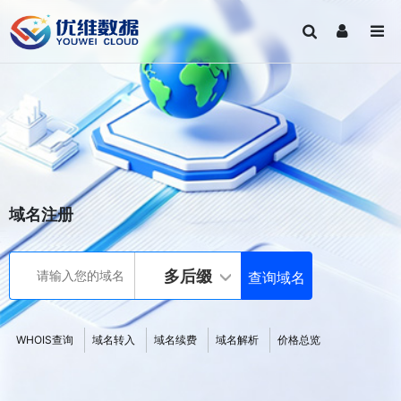
域名注册
多后缀
WHOIS查询
域名转入
域名续费
域名解析
价格总览