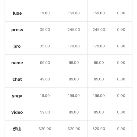
luxe
19.00
159.00
159.00
0.00
press
39.00
245.00
245.00
0.00
pro
35.00
179.00
179.00
0.00
name
99.00
99.00
99.00
0.00
chat
49.00
89.00
89.00
0.00
yoga
19.00
199.00
199.00
0.00
video
59.00
89.00
89.00
0.00
佛山
320.00
320.00
320.00
0.00