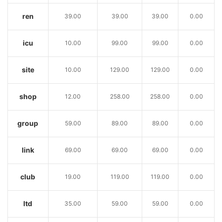
ren
39.00
39.00
39.00
0.00
icu
10.00
99.00
99.00
0.00
site
10.00
129.00
129.00
0.00
shop
12.00
258.00
258.00
0.00
group
59.00
89.00
89.00
0.00
link
69.00
69.00
69.00
0.00
club
19.00
119.00
119.00
0.00
ltd
35.00
59.00
59.00
0.00