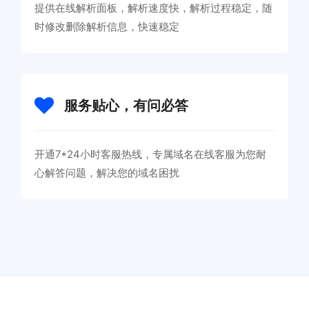
提供在线解析面板，解析速度快，解析过程稳定，随
时修改删除解析信息，快速稳定
服务贴心，有问必答
开通7*24小时客服热线，专属域名在线客服为您耐
心解答问题，解决您的域名困扰