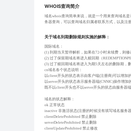
WHOIS查询简介
域名whois查询简单来说，就是一个用来查询域名
务器查询，可以查询域名归属者联系方式，以及注
关于域名到期删除规则实施的解释：
国际域名：
(1) 到期当天暂停解析，如果在72小时未续费，则
(2) 过了保留期域名将进入赎回期（REDEMPTIONP
(3) 过了赎回期域名将进入为期5天左右的删除期
cn域名各个状态说明：
以client开头的状态表示由客户端(注册商)可以增加
以server开头的状态表示服务器端(CNNIC)操作增
既不以client开头也不以server开头的状态由服务器
域名的状态解释：
ok 正常状态
inactive 非激活状态(注册的时候没有填写域名服
clientDeleteProhibited 禁止删除
serverDeleteProhibited 禁止删除
clientUpdateProhibited 禁止修改