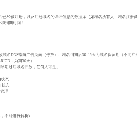
是否已经被注册，以及注册域名的详细信息的数据库（如域名所有人、域名注册商
册和到期时间！
修改域名DNS指向广告页面（停放）。域名到期后30-45天为域名保留期（不同
ERIOD，为期30天）
，删除期过后域名开放，任何人可注。
的状态
加的状态
端管理
务器，不能进行解析)