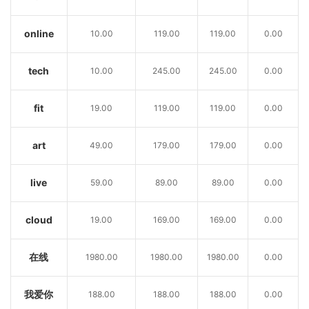
online
10.00
119.00
119.00
0.00
tech
10.00
245.00
245.00
0.00
fit
19.00
119.00
119.00
0.00
art
49.00
179.00
179.00
0.00
live
59.00
89.00
89.00
0.00
cloud
19.00
169.00
169.00
0.00
在线
1980.00
1980.00
1980.00
0.00
我爱你
188.00
188.00
188.00
0.00