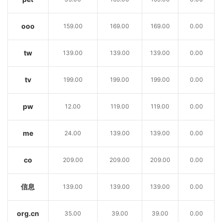
ooo
159.00
169.00
169.00
0.00
tw
139.00
139.00
139.00
0.00
tv
199.00
199.00
199.00
0.00
pw
12.00
119.00
119.00
0.00
me
24.00
139.00
139.00
0.00
co
209.00
209.00
209.00
0.00
信息
139.00
139.00
139.00
0.00
org.cn
35.00
39.00
39.00
0.00