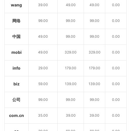
wang
39.00
49.00
49.00
0.00
网络
99.00
99.00
99.00
0.00
中国
49.00
99.00
99.00
0.00
mobi
49.00
329.00
329.00
0.00
info
29.00
179.00
179.00
0.00
biz
59.00
139.00
139.00
0.00
公司
99.00
99.00
99.00
0.00
com.cn
35.00
39.00
39.00
0.00