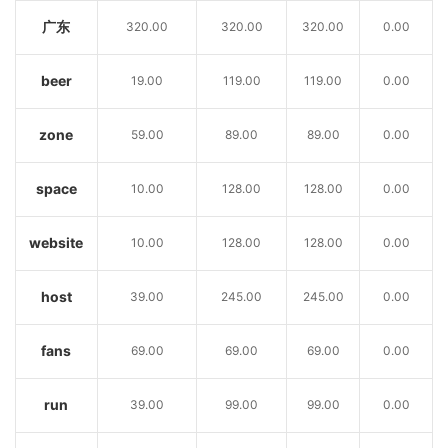
广东
320.00
320.00
320.00
0.00
beer
19.00
119.00
119.00
0.00
zone
59.00
89.00
89.00
0.00
space
10.00
128.00
128.00
0.00
website
10.00
128.00
128.00
0.00
host
39.00
245.00
245.00
0.00
fans
69.00
69.00
69.00
0.00
run
39.00
99.00
99.00
0.00