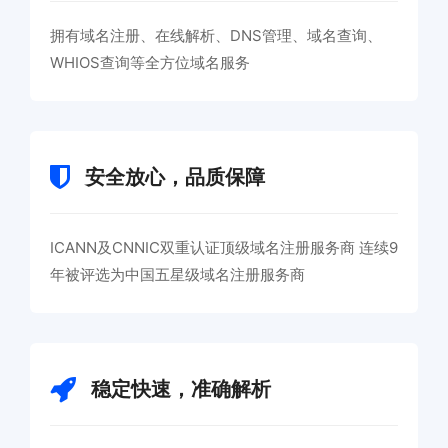
拥有域名注册、在线解析、DNS管理、域名查询、
WHIOS查询等全方位域名服务
安全放心，品质保障
ICANN及CNNIC双重认证顶级域名注册服务商 连续9
年被评选为中国五星级域名注册服务商
稳定快速，准确解析