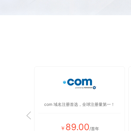
显蒸蒸日上！
com 域名注册首选，全球注册量第一！
89.00
￥
首年
/首年