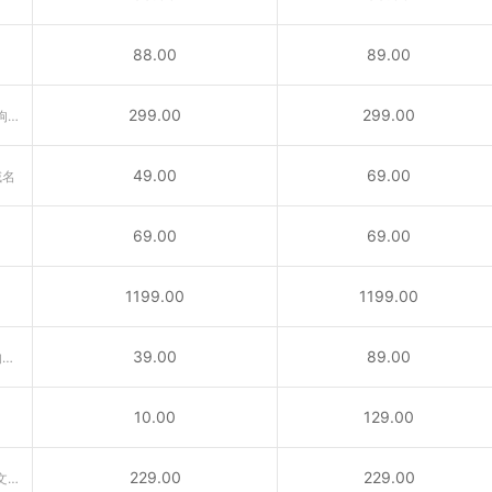
88.00
89.00
299.00
299.00
含义丰富的域名“广告、公告、狗狗……”互联网行业首选后缀！
49.00
69.00
域名
69.00
69.00
1199.00
1199.00
39.00
89.00
供与城市相关活动的内容所使用的域名
10.00
129.00
229.00
229.00
VC域名是国家顶级域名。属于圣文森特和格林纳丁斯国家顶级域名（ccTLD）后缀。