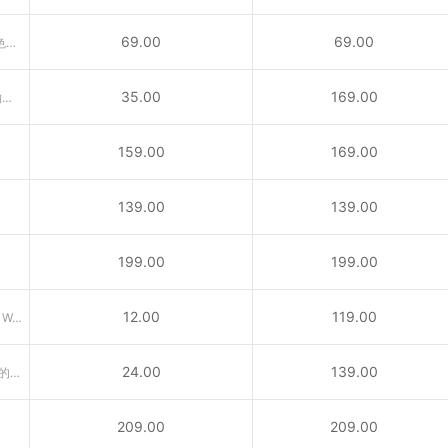
69.00
69.00
.us代表美国，是具有美国国家特色的国别域名，适合在美公司注册。
35.00
169.00
供与宠物相关的公司、兽医、动物救援及宠物爱好者所使用之域名
159.00
169.00
139.00
139.00
199.00
199.00
12.00
119.00
引申义：专业网络（Professional Web）或个人网站
24.00
139.00
.me域名为南斯拉夫西南部国家门的内哥罗的国家顶级域名
209.00
209.00