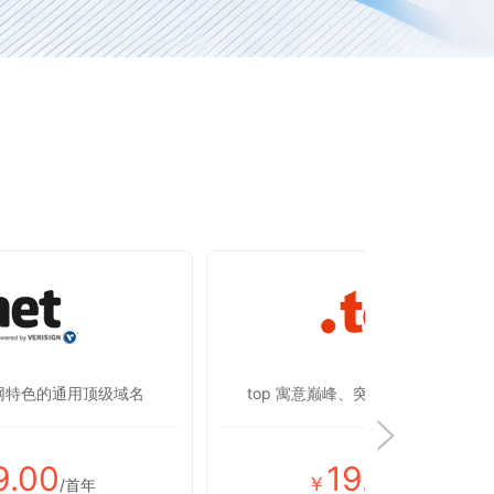
联网特色的通用顶级域名
top 寓意巅峰、突破，彰显蒸蒸日上
9.00
19.00
￥
/首年
/首年