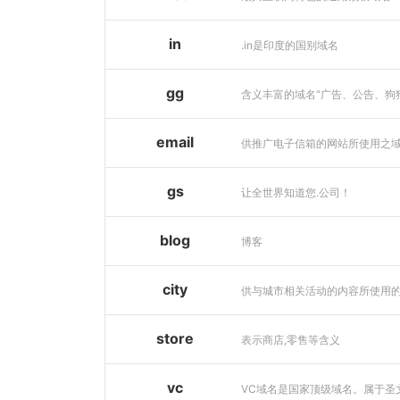
in
.in是印度的国别域名
gg
email
供推广电子信箱的网站所使用之
gs
让全世界知道您.公司！
blog
博客
city
store
表示商店,零售等含义
vc