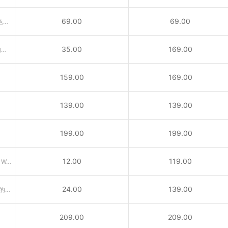
69.00
69.00
.us代表美国，是具有美国国家特色的国别域名，适合在美公司注册。
35.00
169.00
供与宠物相关的公司、兽医、动物救援及宠物爱好者所使用之域名
159.00
169.00
139.00
139.00
199.00
199.00
12.00
119.00
引申义：专业网络（Professional Web）或个人网站
24.00
139.00
.me域名为南斯拉夫西南部国家门的内哥罗的国家顶级域名
209.00
209.00