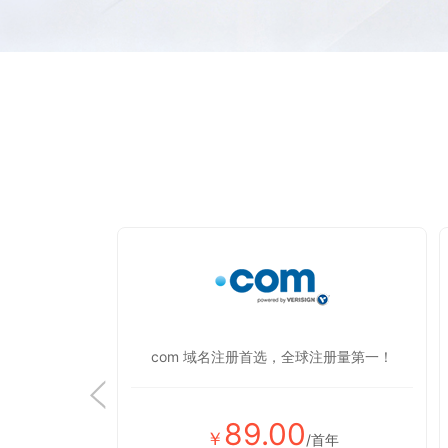
显蒸蒸日上！
com 域名注册首选，全球注册量第一！
89.00
￥
首年
/首年