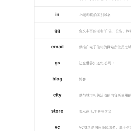
in
.in是印度的国别域名
gg
email
供推广电子信箱的网站所使用之
gs
让全世界知道您.公司！
blog
博客
city
store
表示商店,零售等含义
vc