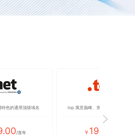
联网特色的通用顶级域名
top 寓意巅峰、突破，彰显蒸蒸日上
9.00
19.00
￥
/首年
/首年