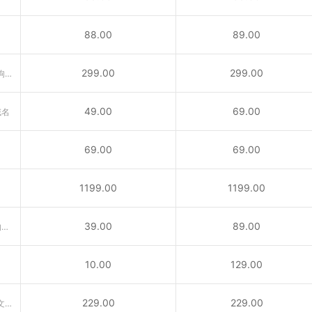
88.00
89.00
299.00
299.00
含义丰富的域名“广告、公告、狗狗……”互联网行业首选后缀！
49.00
69.00
域名
69.00
69.00
1199.00
1199.00
39.00
89.00
供与城市相关活动的内容所使用的域名
10.00
129.00
229.00
229.00
VC域名是国家顶级域名。属于圣文森特和格林纳丁斯国家顶级域名（ccTLD）后缀。