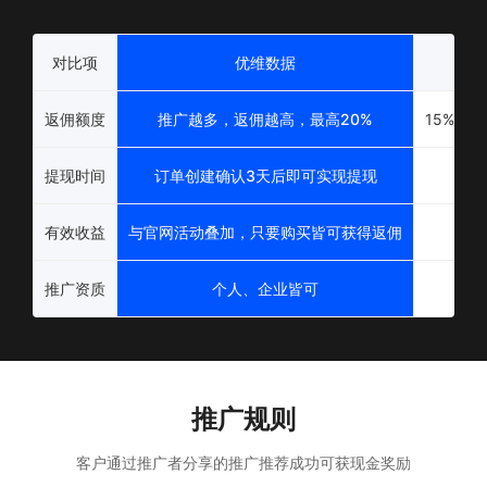
对比项
优维数据
返佣额度
推广越多，返佣越高，最高20%
15%左
提现时间
订单创建确认3天后即可实现提现
有效收益
与官网活动叠加，只要购买皆可获得返佣
推广资质
个人、企业皆可
推广规则
客户通过推广者分享的推广推荐成功可获现金奖励