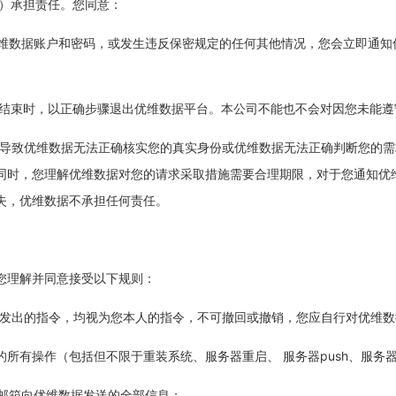
等）承担责任。您同意：
的优维数据账户和密码，或发生违反保密规定的任何其他情况，您会立即通
平台结束时，以正确步骤退出优维数据平台。本公司不能也不会对因您未能
假等导致优维数据无法正确核实您的真实身份或优维数据无法正确判断您的
同时，您理解优维数据对您的请求采取措施需要合理期限，对于您通知优
失，优维数据不承担任何责任。
您理解并同意接受以下规则：
数据发出的指令，均视为您本人的指令，不可撤回或撤销，您应自行对优维
进行的所有操作（包括但不限于重装系统、服务器重启、 服务器push、服
码或邮箱向优维数据发送的全部信息；