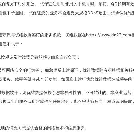
案的情况下对外开放。 您保证注册时使用的手机号码、邮箱、QQ长期有
也不予退回。 您保证您的业务不会遭受大规模DDoS攻击。您承认优维
应遵守您与优维数据签订的服务条款、优维数据在https://www.dn23
括但不限于：
费，如未按规定及时续费导致的损失由您自行负责；
坏或试图破坏网络安全的行为等； 如您违反上述保证，优维数据除有权根据相
或服务、续费等部分或全部功能，如因您上述行为给优维数据造成损失的
优维数据软件，则优维数据仅授予您非独占性的、不可转让的、非商业运
出售或出租服务或所含软件的任何部分，也不得进行反向工程或试图提取
纳款项的情况向您提供合格的网络技术和信息服务。