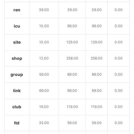
ren
39.00
39.00
39.00
0.00
icu
10.00
99.00
99.00
0.00
site
10.00
129.00
129.00
0.00
shop
12.00
258.00
258.00
0.00
group
59.00
89.00
89.00
0.00
link
69.00
69.00
69.00
0.00
club
19.00
119.00
119.00
0.00
ltd
35.00
59.00
59.00
0.00