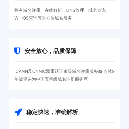
拥有域名注册、在线解析、DNS管理、域名查询、
WHIOS查询等全方位域名服务
安全放心，品质保障
ICANN及CNNIC双重认证顶级域名注册服务商 连续9
年被评选为中国五星级域名注册服务商
稳定快速，准确解析