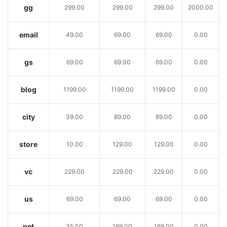
gg
299.00
299.00
299.00
2000.00
email
49.00
69.00
69.00
0.00
gs
69.00
69.00
69.00
0.00
blog
1199.00
1199.00
1199.00
0.00
city
39.00
89.00
89.00
0.00
store
10.00
129.00
129.00
0.00
vc
229.00
229.00
229.00
0.00
us
69.00
69.00
69.00
0.00
pet
35.00
169.00
169.00
0.00