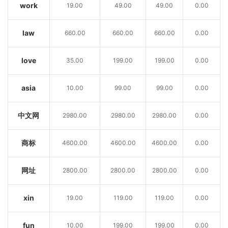
work
19.00
49.00
49.00
0.00
law
660.00
660.00
660.00
0.00
love
35.00
199.00
199.00
0.00
asia
10.00
99.00
99.00
0.00
中文网
2980.00
2980.00
2980.00
0.00
商标
4600.00
4600.00
4600.00
0.00
网址
2800.00
2800.00
2800.00
0.00
xin
19.00
119.00
119.00
0.00
fun
10.00
199.00
199.00
0.00