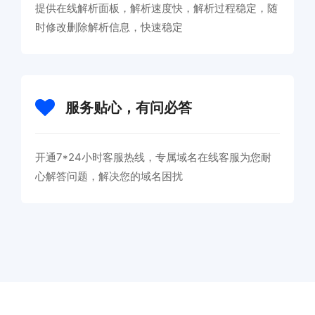
提供在线解析面板，解析速度快，解析过程稳定，随
时修改删除解析信息，快速稳定
服务贴心，有问必答
开通7*24小时客服热线，专属域名在线客服为您耐
心解答问题，解决您的域名困扰