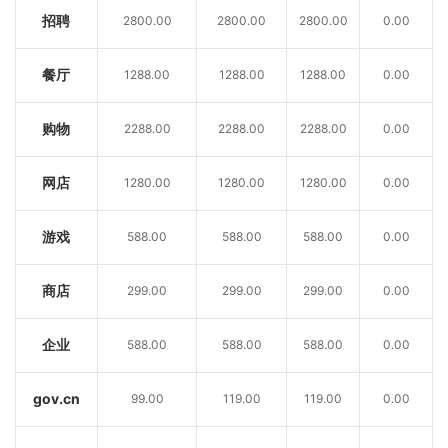
招聘
2800.00
2800.00
2800.00
0.00
餐厅
1288.00
1288.00
1288.00
0.00
购物
2288.00
2288.00
2288.00
0.00
网店
1280.00
1280.00
1280.00
0.00
游戏
588.00
588.00
588.00
0.00
商店
299.00
299.00
299.00
0.00
企业
588.00
588.00
588.00
0.00
gov.cn
99.00
119.00
119.00
0.00