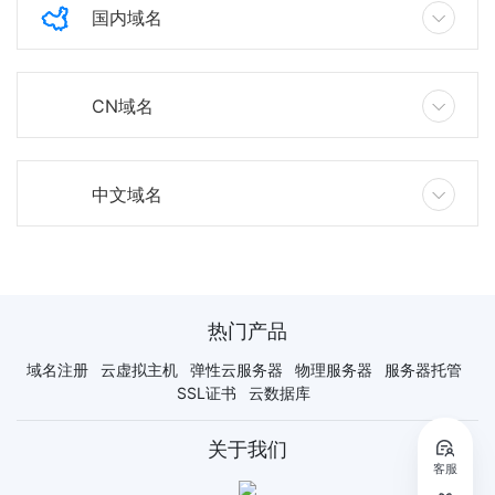
国内域名
CN域名
中文域名
热门产品
域名注册
云虚拟主机
弹性云服务器
物理服务器
服务器托管
SSL证书
云数据库
关于我们
客服