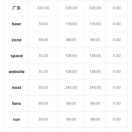
广东
320.00
320.00
320.00
0.00
beer
19.00
119.00
119.00
0.00
zone
59.00
89.00
89.00
0.00
space
10.00
128.00
128.00
0.00
website
10.00
128.00
128.00
0.00
host
39.00
245.00
245.00
0.00
fans
69.00
69.00
69.00
0.00
run
39.00
99.00
99.00
0.00