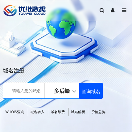
域名注册
多后缀
WHOIS查询
域名转入
域名续费
域名解析
价格总览