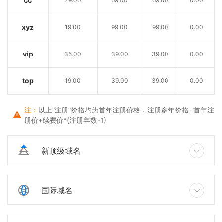
cc
29.00
69.00
69.00
0.00
xyz
19.00
99.00
99.00
0.00
vip
35.00
39.00
39.00
0.00
top
19.00
39.00
39.00
0.00
注：
以上“注册”价格均为首年注册价格，注册多年价格=首年注
册价+续费价*(注册年数-1)
新顶级域名
国际域名