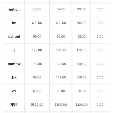
net.cn
35.00
39.00
39.00
0.00
im
699.00
699.00
699.00
0.00
school
59.00
99.00
99.00
0.00
lc
179.00
179.00
179.00
0.00
com.tw
149.00
149.00
149.00
0.00
hk
99.00
149.00
149.00
0.00
cx
69.00
69.00
69.00
0.00
集团
5800.00
5800.00
5800.00
0.00