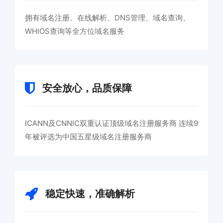
拥有域名注册、在线解析、DNS管理、域名查询、
WHIOS查询等全方位域名服务
安全放心，品质保障
ICANN及CNNIC双重认证顶级域名注册服务商 连续9
年被评选为中国五星级域名注册服务商
稳定快速，准确解析