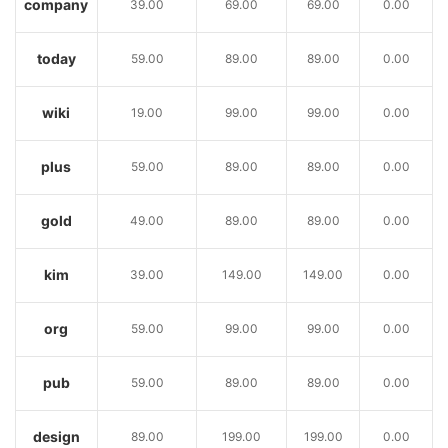
company
39.00
69.00
69.00
0.00
today
59.00
89.00
89.00
0.00
wiki
19.00
99.00
99.00
0.00
plus
59.00
89.00
89.00
0.00
gold
49.00
89.00
89.00
0.00
kim
39.00
149.00
149.00
0.00
org
59.00
99.00
99.00
0.00
pub
59.00
89.00
89.00
0.00
design
89.00
199.00
199.00
0.00