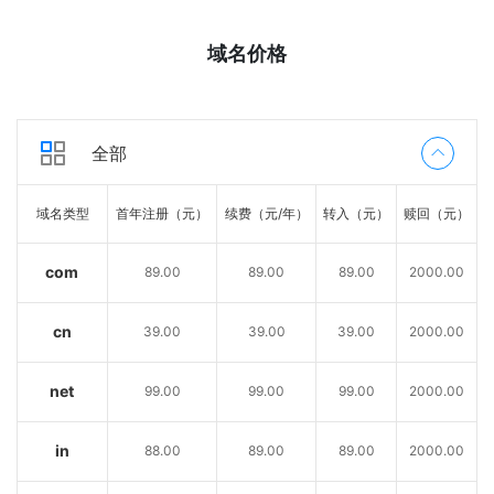
域名价格
全部
域名类型
首年注册（元）
续费（元/年）
转入（元）
赎回（元）
com
89.00
89.00
89.00
2000.00
cn
39.00
39.00
39.00
2000.00
net
99.00
99.00
99.00
2000.00
in
88.00
89.00
89.00
2000.00