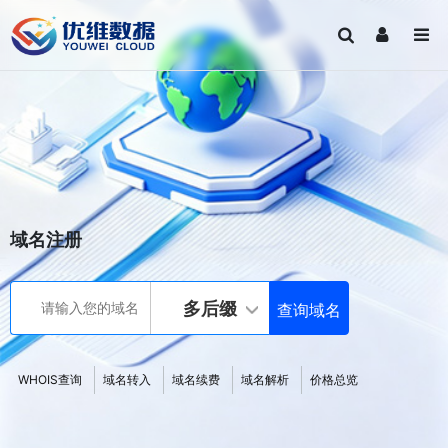
域名注册
多后缀
WHOIS查询
域名转入
域名续费
域名解析
价格总览