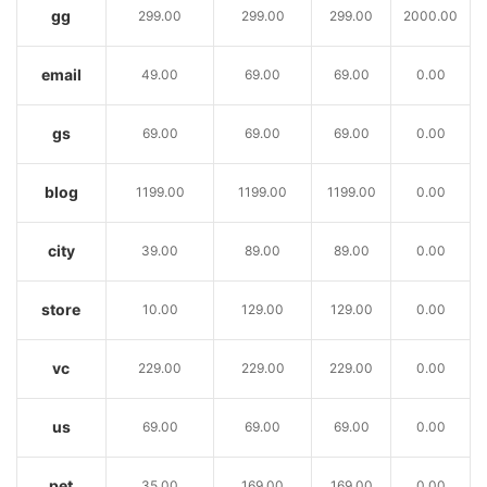
gg
299.00
299.00
299.00
2000.00
email
49.00
69.00
69.00
0.00
gs
69.00
69.00
69.00
0.00
blog
1199.00
1199.00
1199.00
0.00
city
39.00
89.00
89.00
0.00
store
10.00
129.00
129.00
0.00
vc
229.00
229.00
229.00
0.00
us
69.00
69.00
69.00
0.00
pet
35.00
169.00
169.00
0.00