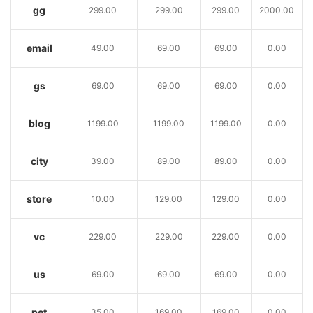
gg
299.00
299.00
299.00
2000.00
email
49.00
69.00
69.00
0.00
gs
69.00
69.00
69.00
0.00
blog
1199.00
1199.00
1199.00
0.00
city
39.00
89.00
89.00
0.00
store
10.00
129.00
129.00
0.00
vc
229.00
229.00
229.00
0.00
us
69.00
69.00
69.00
0.00
pet
35.00
169.00
169.00
0.00