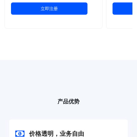
立即注册
产品优势
价格透明，业务自由