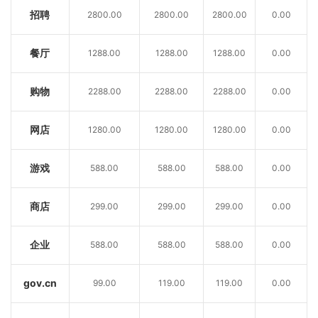
招聘
2800.00
2800.00
2800.00
0.00
餐厅
1288.00
1288.00
1288.00
0.00
购物
2288.00
2288.00
2288.00
0.00
网店
1280.00
1280.00
1280.00
0.00
游戏
588.00
588.00
588.00
0.00
商店
299.00
299.00
299.00
0.00
企业
588.00
588.00
588.00
0.00
gov.cn
99.00
119.00
119.00
0.00