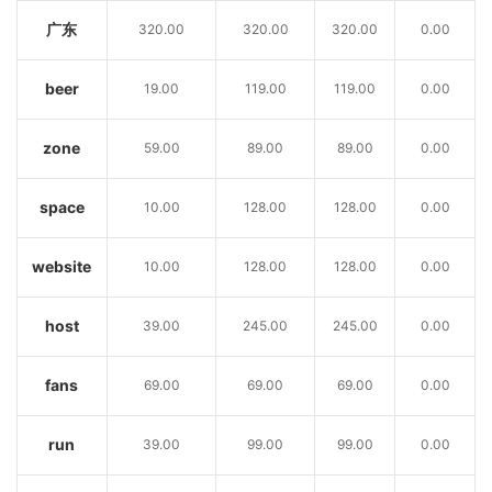
广东
320.00
320.00
320.00
0.00
beer
19.00
119.00
119.00
0.00
zone
59.00
89.00
89.00
0.00
space
10.00
128.00
128.00
0.00
website
10.00
128.00
128.00
0.00
host
39.00
245.00
245.00
0.00
fans
69.00
69.00
69.00
0.00
run
39.00
99.00
99.00
0.00