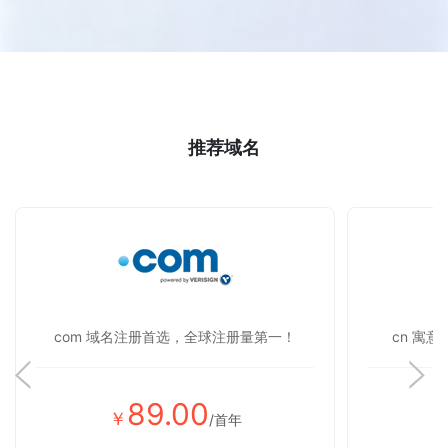
推荐域名
com 域名注册首选，全球注册量第一！
cn 寓
89.00
￥
/首年