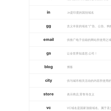
in
.in是印度的国别域名
gg
email
供推广电子信箱的网站所使用之
gs
让全世界知道您.公司！
blog
博客
city
store
表示商店,零售等含义
vc