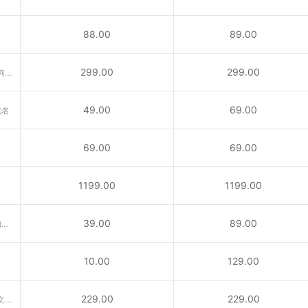
88.00
89.00
299.00
299.00
含义丰富的域名“广告、公告、狗狗……”互联网行业首选后缀！
49.00
69.00
域名
69.00
69.00
1199.00
1199.00
39.00
89.00
供与城市相关活动的内容所使用的域名
10.00
129.00
229.00
229.00
VC域名是国家顶级域名。属于圣文森特和格林纳丁斯国家顶级域名（ccTLD）后缀。