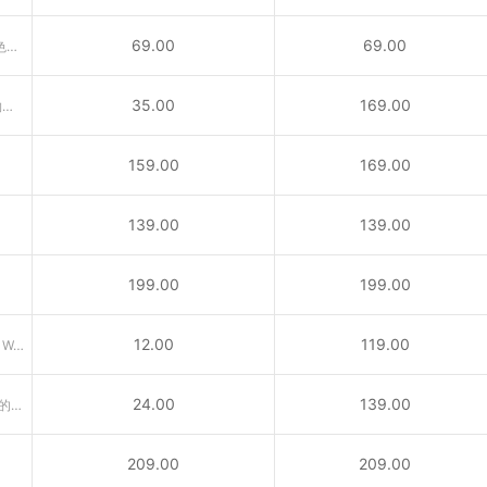
69.00
69.00
.us代表美国，是具有美国国家特色的国别域名，适合在美公司注册。
35.00
169.00
供与宠物相关的公司、兽医、动物救援及宠物爱好者所使用之域名
159.00
169.00
139.00
139.00
199.00
199.00
12.00
119.00
引申义：专业网络（Professional Web）或个人网站
24.00
139.00
.me域名为南斯拉夫西南部国家门的内哥罗的国家顶级域名
209.00
209.00