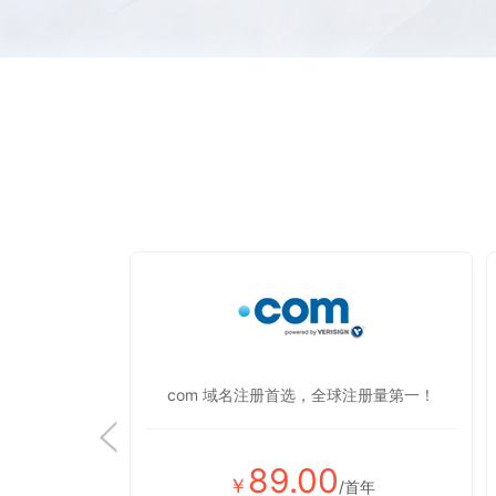
显蒸蒸日上！
com 域名注册首选，全球注册量第一！
89.00
￥
首年
/首年