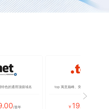
联网特色的通用顶级域名
top 寓意巅峰、突破，彰显蒸蒸日上
9.00
19.00
￥
/首年
/首年