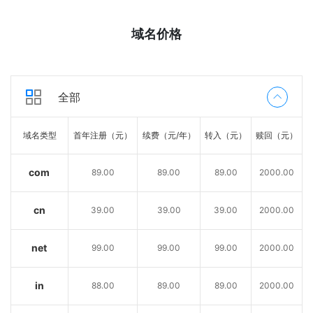
域名价格
全部
域名类型
首年注册（元）
续费（元/年）
转入（元）
赎回（元）
com
89.00
89.00
89.00
2000.00
cn
39.00
39.00
39.00
2000.00
net
99.00
99.00
99.00
2000.00
in
88.00
89.00
89.00
2000.00