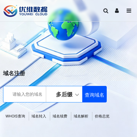
域名注册
多后缀
WHOIS查询
域名转入
域名续费
域名解析
价格总览