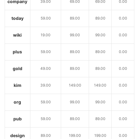
company
39.00
69.00
69.00
0.00
today
59.00
89.00
89.00
0.00
wiki
19.00
99.00
99.00
0.00
plus
59.00
89.00
89.00
0.00
gold
49.00
89.00
89.00
0.00
kim
39.00
149.00
149.00
0.00
org
59.00
99.00
99.00
0.00
pub
59.00
89.00
89.00
0.00
design
89.00
199.00
199.00
0.00