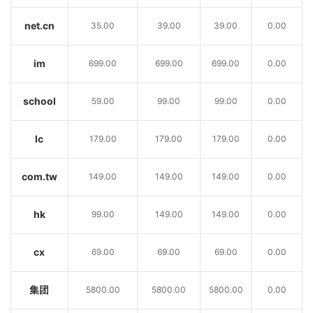
net.cn
35.00
39.00
39.00
0.00
im
699.00
699.00
699.00
0.00
school
59.00
99.00
99.00
0.00
lc
179.00
179.00
179.00
0.00
com.tw
149.00
149.00
149.00
0.00
hk
99.00
149.00
149.00
0.00
cx
69.00
69.00
69.00
0.00
集团
5800.00
5800.00
5800.00
0.00