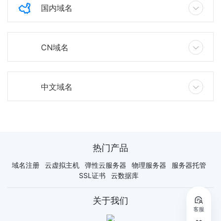
国内域名
CN域名
中文域名
热门产品
域名注册
云虚拟主机
弹性云服务器
物理服务器
服务器托管
SSL证书
云数据库
关于我们
客服