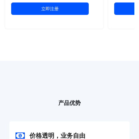
立即注册
产品优势
价格透明，业务自由