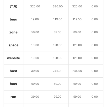
广东
320.00
320.00
320.00
0.00
beer
19.00
119.00
119.00
0.00
zone
59.00
89.00
89.00
0.00
space
10.00
128.00
128.00
0.00
website
10.00
128.00
128.00
0.00
host
39.00
245.00
245.00
0.00
fans
69.00
69.00
69.00
0.00
run
39.00
99.00
99.00
0.00