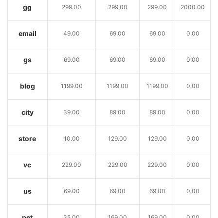
gg
299.00
299.00
299.00
2000.00
email
49.00
69.00
69.00
0.00
gs
69.00
69.00
69.00
0.00
blog
1199.00
1199.00
1199.00
0.00
city
39.00
89.00
89.00
0.00
store
10.00
129.00
129.00
0.00
vc
229.00
229.00
229.00
0.00
us
69.00
69.00
69.00
0.00
pet
35.00
169.00
169.00
0.00