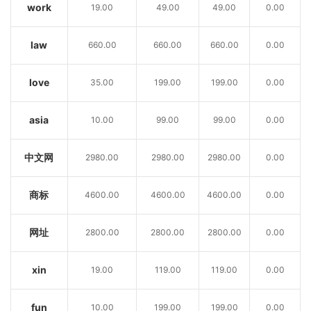
work
19.00
49.00
49.00
0.00
law
660.00
660.00
660.00
0.00
love
35.00
199.00
199.00
0.00
asia
10.00
99.00
99.00
0.00
中文网
2980.00
2980.00
2980.00
0.00
商标
4600.00
4600.00
4600.00
0.00
网址
2800.00
2800.00
2800.00
0.00
xin
19.00
119.00
119.00
0.00
fun
10.00
199.00
199.00
0.00