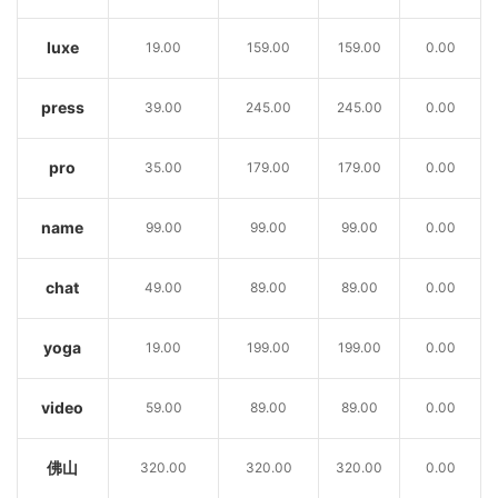
luxe
19.00
159.00
159.00
0.00
press
39.00
245.00
245.00
0.00
pro
35.00
179.00
179.00
0.00
name
99.00
99.00
99.00
0.00
chat
49.00
89.00
89.00
0.00
yoga
19.00
199.00
199.00
0.00
video
59.00
89.00
89.00
0.00
佛山
320.00
320.00
320.00
0.00