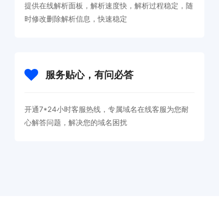
提供在线解析面板，解析速度快，解析过程稳定，随
时修改删除解析信息，快速稳定
服务贴心，有问必答
开通7*24小时客服热线，专属域名在线客服为您耐
心解答问题，解决您的域名困扰