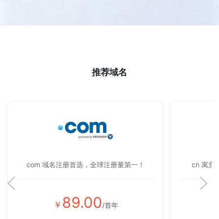
推荐域名
com 域名注册首选，全球注册量第一！
cn 寓
89.00
￥
/首年