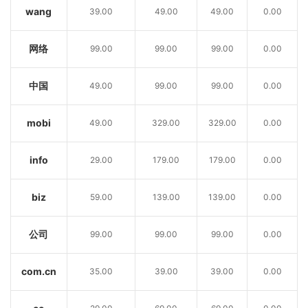
wang
39.00
49.00
49.00
0.00
网络
99.00
99.00
99.00
0.00
中国
49.00
99.00
99.00
0.00
mobi
49.00
329.00
329.00
0.00
info
29.00
179.00
179.00
0.00
biz
59.00
139.00
139.00
0.00
公司
99.00
99.00
99.00
0.00
com.cn
35.00
39.00
39.00
0.00