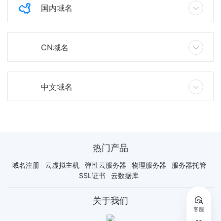
国内域名
CN域名
中文域名
热门产品
域名注册
云虚拟主机
弹性云服务器
物理服务器
服务器托管
SSL证书
云数据库
关于我们
客服