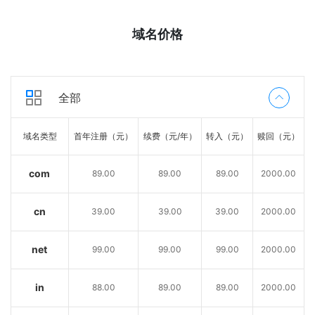
域名价格
全部
域名类型
首年注册（元）
续费（元/年）
转入（元）
赎回（元）
com
89.00
89.00
89.00
2000.00
cn
39.00
39.00
39.00
2000.00
net
99.00
99.00
99.00
2000.00
in
88.00
89.00
89.00
2000.00