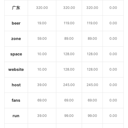
广东
320.00
320.00
320.00
0.00
beer
19.00
119.00
119.00
0.00
zone
59.00
89.00
89.00
0.00
space
10.00
128.00
128.00
0.00
website
10.00
128.00
128.00
0.00
host
39.00
245.00
245.00
0.00
fans
69.00
69.00
69.00
0.00
run
39.00
99.00
99.00
0.00