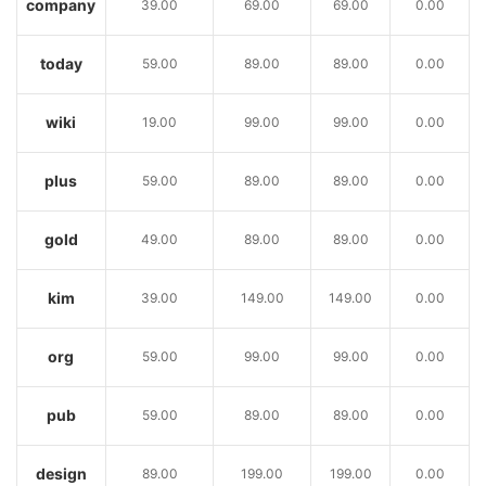
company
39.00
69.00
69.00
0.00
today
59.00
89.00
89.00
0.00
wiki
19.00
99.00
99.00
0.00
plus
59.00
89.00
89.00
0.00
gold
49.00
89.00
89.00
0.00
kim
39.00
149.00
149.00
0.00
org
59.00
99.00
99.00
0.00
pub
59.00
89.00
89.00
0.00
design
89.00
199.00
199.00
0.00