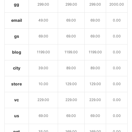
gg
299.00
299.00
299.00
2000.00
email
49.00
69.00
69.00
0.00
gs
69.00
69.00
69.00
0.00
blog
1199.00
1199.00
1199.00
0.00
city
39.00
89.00
89.00
0.00
store
10.00
129.00
129.00
0.00
vc
229.00
229.00
229.00
0.00
us
69.00
69.00
69.00
0.00
pet
35.00
169.00
169.00
0.00