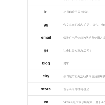
in
.in是印度的国别域名
gg
email
供推广电子信箱的网站所使用之
gs
让全世界知道您.公司！
blog
博客
city
store
表示商店,零售等含义
vc