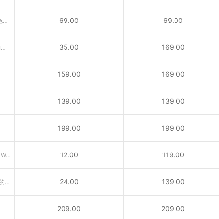
69.00
69.00
.us代表美国，是具有美国国家特色的国别域名，适合在美公司注册。
35.00
169.00
供与宠物相关的公司、兽医、动物救援及宠物爱好者所使用之域名
159.00
169.00
139.00
139.00
199.00
199.00
12.00
119.00
引申义：专业网络（Professional Web）或个人网站
24.00
139.00
.me域名为南斯拉夫西南部国家门的内哥罗的国家顶级域名
209.00
209.00