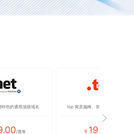
联网特色的通用顶级域名
top 寓意巅峰、突破，彰显蒸蒸日上
9.00
19.00
￥
/首年
/首年