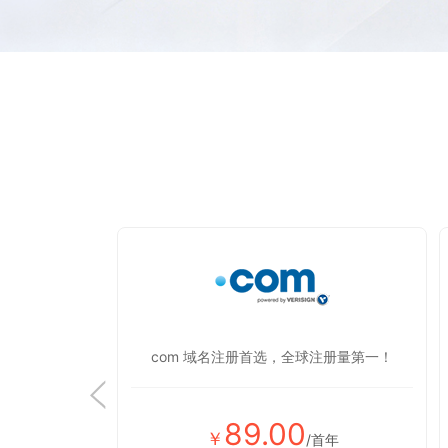
显蒸蒸日上！
com 域名注册首选，全球注册量第一！
89.00
￥
首年
/首年