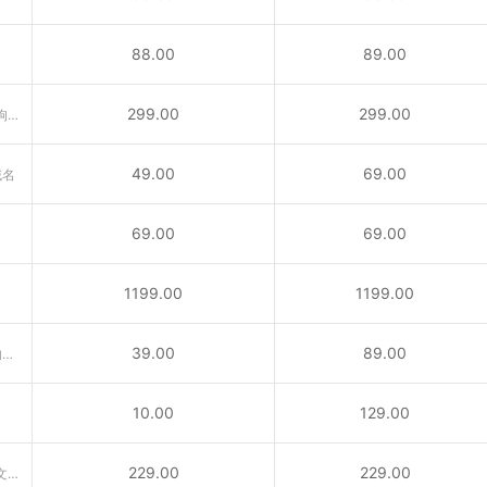
88.00
89.00
299.00
299.00
含义丰富的域名“广告、公告、狗狗……”互联网行业首选后缀！
49.00
69.00
域名
69.00
69.00
1199.00
1199.00
39.00
89.00
供与城市相关活动的内容所使用的域名
10.00
129.00
229.00
229.00
VC域名是国家顶级域名。属于圣文森特和格林纳丁斯国家顶级域名（ccTLD）后缀。