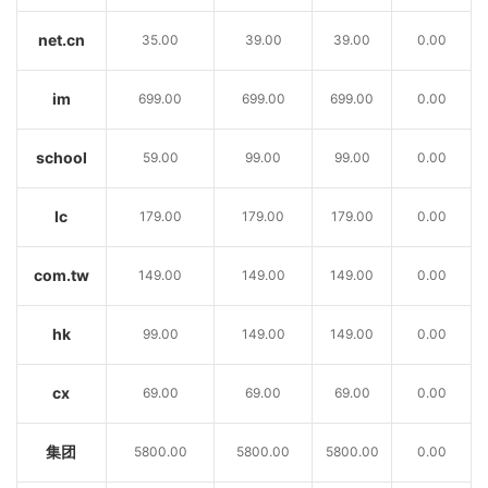
net.cn
35.00
39.00
39.00
0.00
im
699.00
699.00
699.00
0.00
school
59.00
99.00
99.00
0.00
lc
179.00
179.00
179.00
0.00
com.tw
149.00
149.00
149.00
0.00
hk
99.00
149.00
149.00
0.00
cx
69.00
69.00
69.00
0.00
集团
5800.00
5800.00
5800.00
0.00