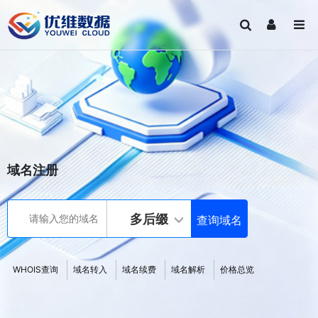
域名注册
多后缀
WHOIS查询
域名转入
域名续费
域名解析
价格总览