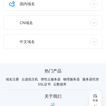
国内域名
CN域名
中文域名
热门产品
域名注册
云虚拟主机
弹性云服务器
物理服务器
服务器托管
SSL证书
云数据库
关于我们
客服