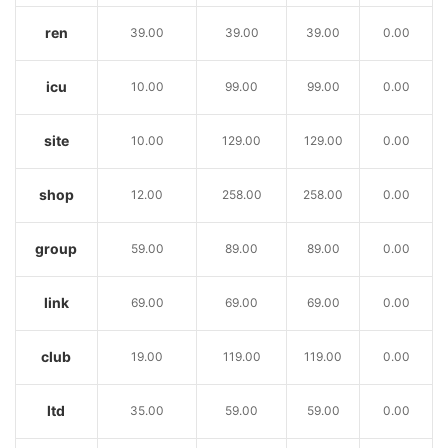
ren
39.00
39.00
39.00
0.00
icu
10.00
99.00
99.00
0.00
site
10.00
129.00
129.00
0.00
shop
12.00
258.00
258.00
0.00
group
59.00
89.00
89.00
0.00
link
69.00
69.00
69.00
0.00
club
19.00
119.00
119.00
0.00
ltd
35.00
59.00
59.00
0.00