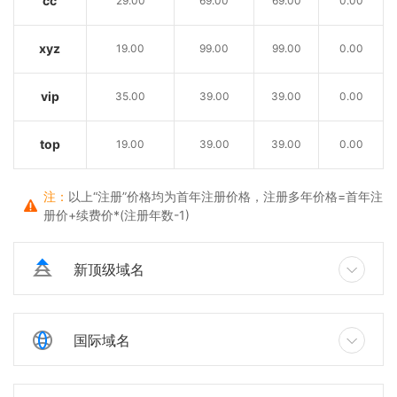
cc
29.00
69.00
69.00
0.00
xyz
19.00
99.00
99.00
0.00
vip
35.00
39.00
39.00
0.00
top
19.00
39.00
39.00
0.00
注：
以上“注册”价格均为首年注册价格，注册多年价格=首年注
册价+续费价*(注册年数-1)
新顶级域名
国际域名