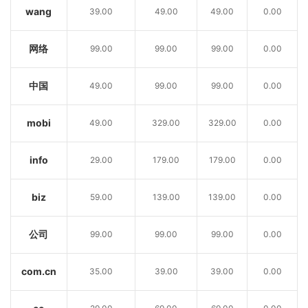
wang
39.00
49.00
49.00
0.00
网络
99.00
99.00
99.00
0.00
中国
49.00
99.00
99.00
0.00
mobi
49.00
329.00
329.00
0.00
info
29.00
179.00
179.00
0.00
biz
59.00
139.00
139.00
0.00
公司
99.00
99.00
99.00
0.00
com.cn
35.00
39.00
39.00
0.00