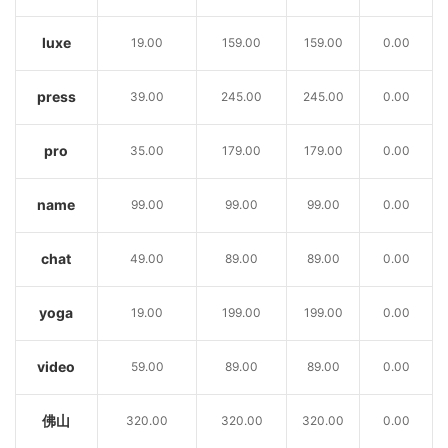
luxe
19.00
159.00
159.00
0.00
press
39.00
245.00
245.00
0.00
pro
35.00
179.00
179.00
0.00
name
99.00
99.00
99.00
0.00
chat
49.00
89.00
89.00
0.00
yoga
19.00
199.00
199.00
0.00
video
59.00
89.00
89.00
0.00
佛山
320.00
320.00
320.00
0.00