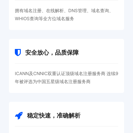
拥有域名注册、在线解析、DNS管理、域名查询、
WHIOS查询等全方位域名服务
安全放心，品质保障
ICANN及CNNIC双重认证顶级域名注册服务商 连续9
年被评选为中国五星级域名注册服务商
稳定快速，准确解析