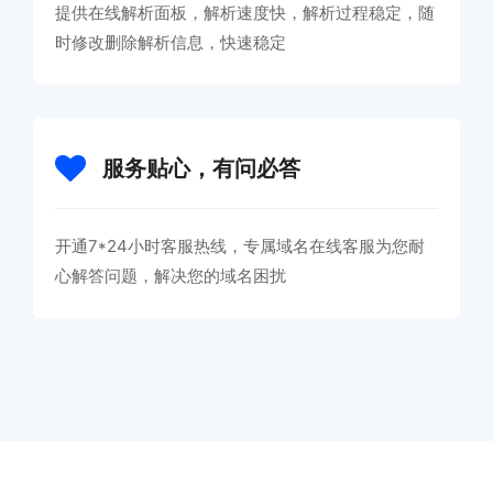
提供在线解析面板，解析速度快，解析过程稳定，随
时修改删除解析信息，快速稳定
服务贴心，有问必答
开通7*24小时客服热线，专属域名在线客服为您耐
心解答问题，解决您的域名困扰