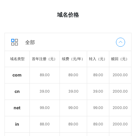
域名价格
全部
域名类型
首年注册（元）
续费（元/年）
转入（元）
赎回（元）
com
89.00
89.00
89.00
2000.00
cn
39.00
39.00
39.00
2000.00
net
99.00
99.00
99.00
2000.00
in
88.00
89.00
89.00
2000.00