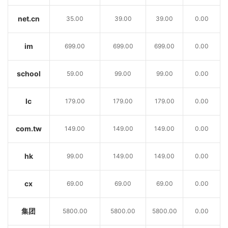
net.cn
35.00
39.00
39.00
0.00
im
699.00
699.00
699.00
0.00
school
59.00
99.00
99.00
0.00
lc
179.00
179.00
179.00
0.00
com.tw
149.00
149.00
149.00
0.00
hk
99.00
149.00
149.00
0.00
cx
69.00
69.00
69.00
0.00
集团
5800.00
5800.00
5800.00
0.00