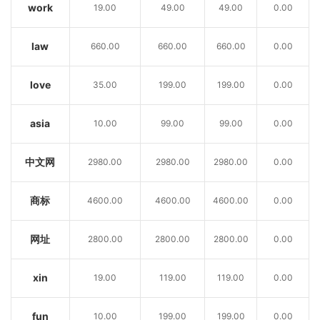
work
19.00
49.00
49.00
0.00
law
660.00
660.00
660.00
0.00
love
35.00
199.00
199.00
0.00
asia
10.00
99.00
99.00
0.00
中文网
2980.00
2980.00
2980.00
0.00
商标
4600.00
4600.00
4600.00
0.00
网址
2800.00
2800.00
2800.00
0.00
xin
19.00
119.00
119.00
0.00
fun
10.00
199.00
199.00
0.00