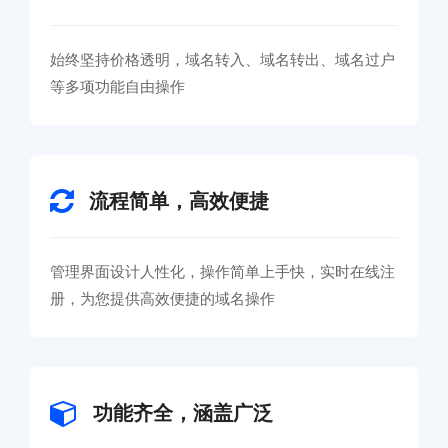
始终坚持价格透明，域名转入、域名转出、域名过户
等多项功能自由操作
流程简单，高效便捷
管理界面设计人性化，操作简单上手快，实时在线注
册，为您提供高效便捷的域名操作
功能齐全，涵盖广泛