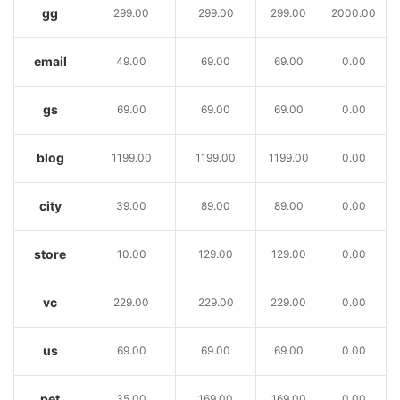
gg
299.00
299.00
299.00
2000.00
email
49.00
69.00
69.00
0.00
gs
69.00
69.00
69.00
0.00
blog
1199.00
1199.00
1199.00
0.00
city
39.00
89.00
89.00
0.00
store
10.00
129.00
129.00
0.00
vc
229.00
229.00
229.00
0.00
us
69.00
69.00
69.00
0.00
pet
35.00
169.00
169.00
0.00