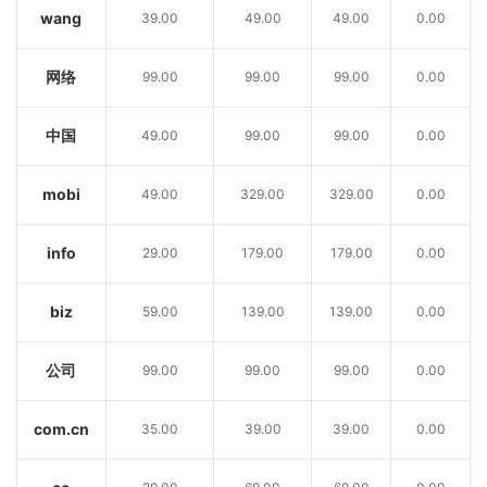
wang
39.00
49.00
49.00
0.00
网络
99.00
99.00
99.00
0.00
中国
49.00
99.00
99.00
0.00
mobi
49.00
329.00
329.00
0.00
info
29.00
179.00
179.00
0.00
biz
59.00
139.00
139.00
0.00
公司
99.00
99.00
99.00
0.00
com.cn
35.00
39.00
39.00
0.00