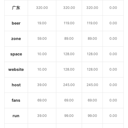
广东
320.00
320.00
320.00
0.00
beer
19.00
119.00
119.00
0.00
zone
59.00
89.00
89.00
0.00
space
10.00
128.00
128.00
0.00
website
10.00
128.00
128.00
0.00
host
39.00
245.00
245.00
0.00
fans
69.00
69.00
69.00
0.00
run
39.00
99.00
99.00
0.00