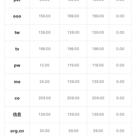
ooo
159.00
169.00
169.00
0.00
tw
139.00
139.00
139.00
0.00
tv
199.00
199.00
199.00
0.00
pw
12.00
119.00
119.00
0.00
me
24.00
139.00
139.00
0.00
co
209.00
209.00
209.00
0.00
信息
139.00
139.00
139.00
0.00
org.cn
35.00
39.00
39.00
0.00