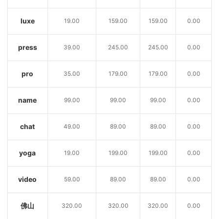
luxe
19.00
159.00
159.00
0.00
press
39.00
245.00
245.00
0.00
pro
35.00
179.00
179.00
0.00
name
99.00
99.00
99.00
0.00
chat
49.00
89.00
89.00
0.00
yoga
19.00
199.00
199.00
0.00
video
59.00
89.00
89.00
0.00
佛山
320.00
320.00
320.00
0.00