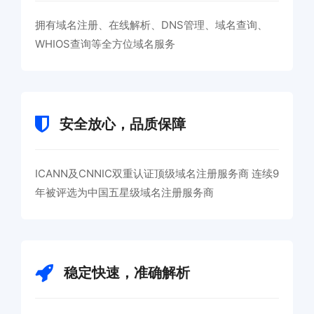
拥有域名注册、在线解析、DNS管理、域名查询、
WHIOS查询等全方位域名服务
安全放心，品质保障
ICANN及CNNIC双重认证顶级域名注册服务商 连续9
年被评选为中国五星级域名注册服务商
稳定快速，准确解析