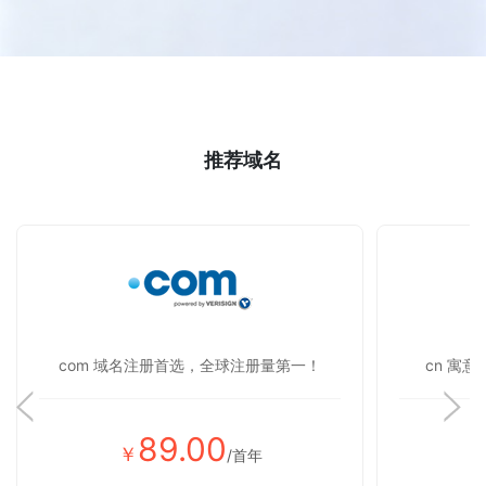
推荐域名
com 域名注册首选，全球注册量第一！
cn 寓
89.00
￥
/首年