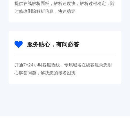
提供在线解析面板，解析速度快，解析过程稳定，随
时修改删除解析信息，快速稳定
服务贴心，有问必答
开通7*24小时客服热线，专属域名在线客服为您耐
心解答问题，解决您的域名困扰