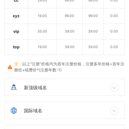
cc
29.00
69.00
69.00
0.00
xyz
19.00
99.00
99.00
0.00
vip
35.00
39.00
39.00
0.00
top
19.00
39.00
39.00
0.00
注：
以上“注册”价格均为首年注册价格，注册多年价格=首年注
册价+续费价*(注册年数-1)
新顶级域名
国际域名