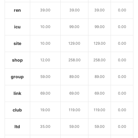
ren
39.00
39.00
39.00
0.00
icu
10.00
99.00
99.00
0.00
site
10.00
129.00
129.00
0.00
shop
12.00
258.00
258.00
0.00
group
59.00
89.00
89.00
0.00
link
69.00
69.00
69.00
0.00
club
19.00
119.00
119.00
0.00
ltd
35.00
59.00
59.00
0.00