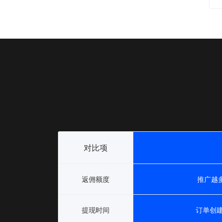
对比项
返佣额度
推广越
提现时间
订单创