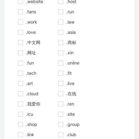
.website
.host
.fans
.run
.work
.law
.love
.asia
.中文网
.商标
.网址
.xin
.fun
.online
.tech
.fit
.art
.live
.cloud
.在线
.我爱你
.ren
.icu
.site
.shop
.group
.link
.club