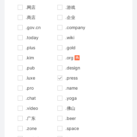
.网店
.游戏
.商店
.企业
.gov.cn
.company
.today
.wiki
.plus
.gold
.kim
.org
.pub
.design
.luxe
.press
.pro
.name
.chat
.yoga
.video
.佛山
.广东
.beer
.zone
.space