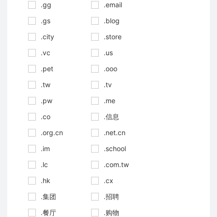
.gg
.email
.gs
.blog
.city
.store
.vc
.us
.pet
.ooo
.tw
.tv
.pw
.me
.co
.信息
.org.cn
.net.cn
.im
.school
.lc
.com.tw
.hk
.cx
.集团
.招聘
.餐厅
.购物