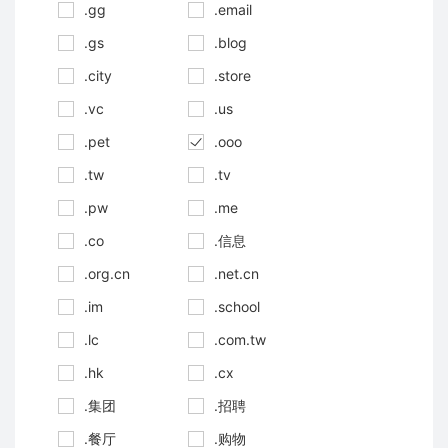
.gg
.email
.gs
.blog
.city
.store
.vc
.us
.pet
.ooo
.tw
.tv
.pw
.me
.co
.信息
.org.cn
.net.cn
.im
.school
.lc
.com.tw
.hk
.cx
.集团
.招聘
.餐厅
.购物