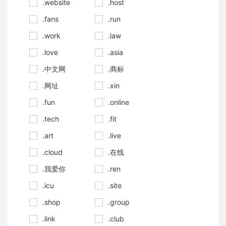
.website
.host
.fans
.run
.work
.law
.love
.asia
.中文网
.商标
.网址
.xin
.fun
.online
.tech
.fit
.art
.live
.cloud
.在线
.我爱你
.ren
.icu
.site
.shop
.group
.link
.club