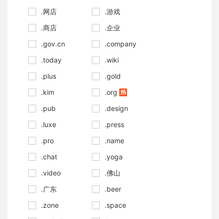
.网店
.游戏
.商店
.企业
.gov.cn
.company
.today
.wiki
.plus
.gold
.kim
.org
.pub
.design
.luxe
.press
.pro
.name
.chat
.yoga
.video
.佛山
.广东
.beer
.zone
.space