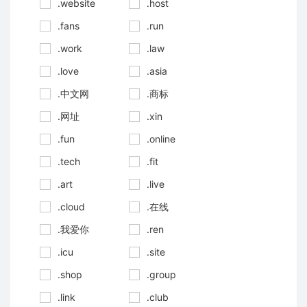
.website
.host
.fans
.run
.work
.law
.love
.asia
.中文网
.商标
.网址
.xin
.fun
.online
.tech
.fit
.art
.live
.cloud
.在线
.我爱你
.ren
.icu
.site
.shop
.group
.link
.club