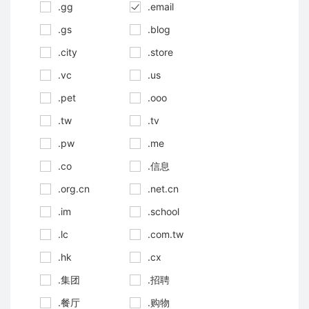
.gg
.email
.gs
.blog
.city
.store
.vc
.us
.pet
.ooo
.tw
.tv
.pw
.me
.co
.信息
.org.cn
.net.cn
.im
.school
.lc
.com.tw
.hk
.cx
.集团
.招聘
.餐厅
.购物