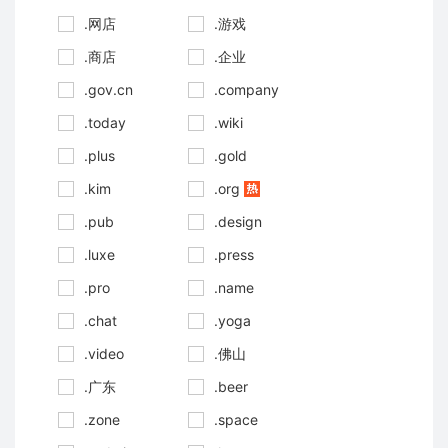
.网店
.游戏
.商店
.企业
.gov.cn
.company
.today
.wiki
.plus
.gold
.kim
.org
.pub
.design
.luxe
.press
.pro
.name
.chat
.yoga
.video
.佛山
.广东
.beer
.zone
.space