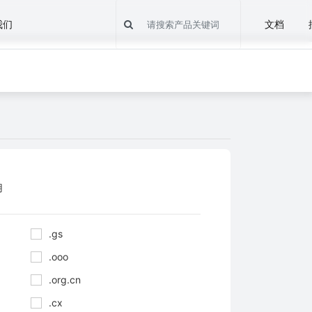
我们
文档
用
.gs
.ooo
.org.cn
.cx