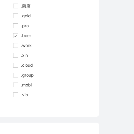
.商店
.gold
.pro
.beer
.work
.xin
.cloud
.group
.mobi
.vip