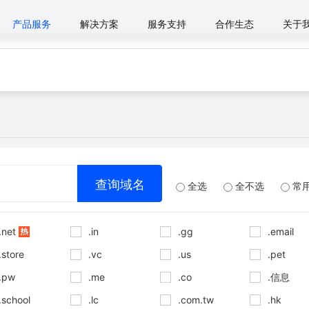
产品服务
解决方案
服务支持
合作生态
关于
全选
全不选
常
.net
.in
.gg
.email
.store
.vc
.us
.pet
.pw
.me
.co
.信息
.school
.lc
.com.tw
.hk