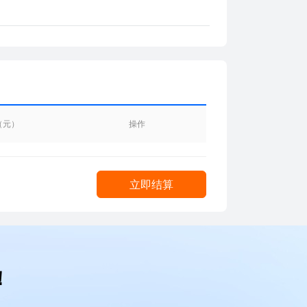
（元）
操作
立即结算
！