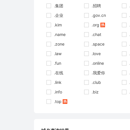
.集团
.招聘
.企业
.gov.cn
.kim
.org
.name
.chat
.zone
.space
.law
.love
.fun
.online
.在线
.我爱你
.link
.club
.info
.biz
.top