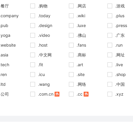
.餐厅
.购物
.网店
.游戏
.company
.today
.wiki
.plus
.pub
.design
.luxe
.press
.yoga
.video
.佛山
.广东
.website
.host
.fans
.run
.asia
.中文网
.商标
.网址
.tech
.fit
.art
.live
.ren
.icu
.site
.shop
.ltd
.wang
.网络
.中国
.公司
.com.cn
.cc
.xyz