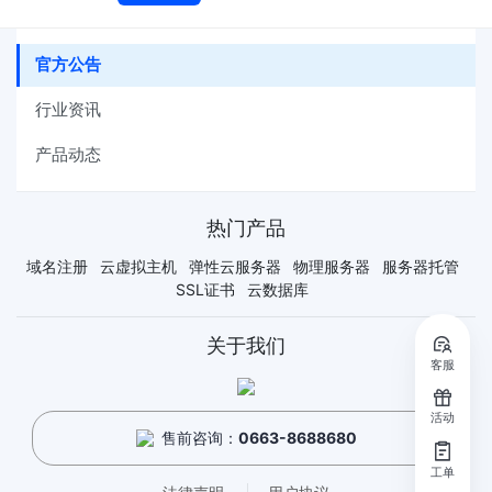
官方公告
行业资讯
产品动态
热门产品
域名注册
云虚拟主机
弹性云服务器
物理服务器
服务器托管
SSL证书
云数据库
关于我们
客服
活动
售前咨询：
0663-8688680
工单