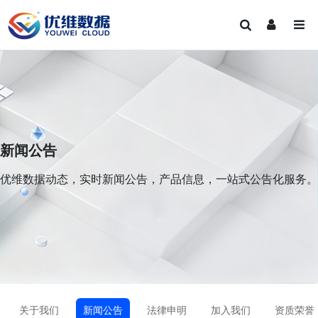
新闻公告
优维数据动态，实时新闻公告，产品信息，一站式公告化服务。
关于我们
新闻公告
法律申明
加入我们
资质荣誉