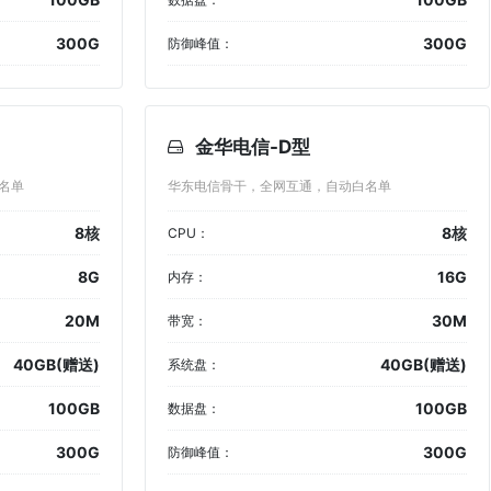
300G
300G
防御峰值：
金华电信-D型
名单
华东电信骨干，全网互通，自动白名单
8核
8核
CPU：
8G
16G
内存：
20M
30M
带宽：
40GB(赠送)
40GB(赠送)
系统盘：
100GB
100GB
数据盘：
300G
300G
防御峰值：