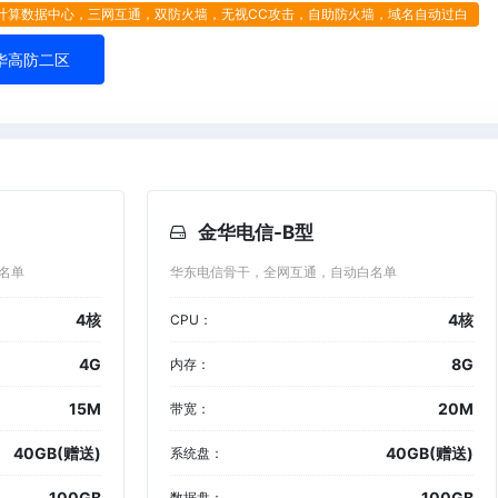
计算数据中心，三网互通，双防火墙，无视CC攻击，自助防火墙，域名自动过白
华高防二区
金华电信-B型
名单
华东电信骨干，全网互通，自动白名单
4核
4核
CPU：
4G
8G
内存：
15M
20M
带宽：
40GB(赠送)
40GB(赠送)
系统盘：
100GB
100GB
数据盘：