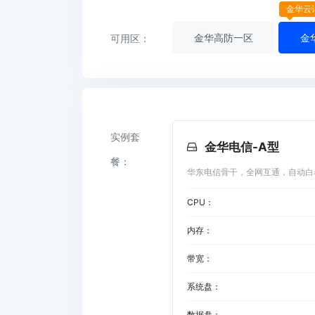
金华云
金华高防一区
金
可用区：
实例套
金华电信-A型
餐：
华东电信骨干，全网互通，自动白
CPU：
内存：
带宽：
系统盘：
数据盘：