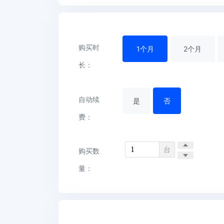
购买时
1
个月
2
个月
长：
自动续
是
否
费：
台
购买数
量：