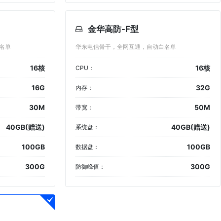
金华高防-F型
名单
华东电信骨干，全网互通，自动白名单
16核
16核
CPU：
16G
32G
内存：
30M
50M
带宽：
40GB(赠送)
40GB(赠送)
系统盘：
100GB
100GB
数据盘：
300G
300G
防御峰值：