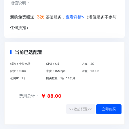
增值说明：
3次
新购免费赠送
基础服务，
查看详情>
（增值服务不参与
任何折扣）
当前已选配置
线路：
宁波电信
CPU：
4
核
内存：
4
G
防护：
100
G
带宽：
15
Mbps
磁盘：
100
GB
公网IP：
1
个
购买数量：
1
台 *
1
个月
￥
88.00
费用总计：
>>收起配置<<