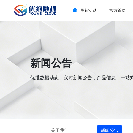
最新活动
官方首页
新闻公告
优维数据动态，实时新闻公告，产品信息，一站
关于我们
新闻公告