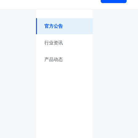
官方公告
行业资讯
产品动态