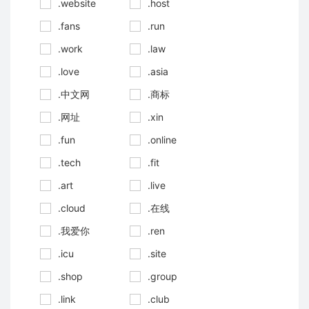
.website
.host
.fans
.run
.work
.law
.love
.asia
.中文网
.商标
.网址
.xin
.fun
.online
.tech
.fit
.art
.live
.cloud
.在线
.我爱你
.ren
.icu
.site
.shop
.group
.link
.club