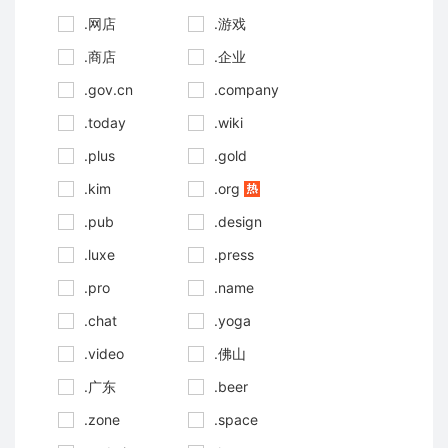
.网店
.游戏
.商店
.企业
.gov.cn
.company
.today
.wiki
.plus
.gold
.kim
.org
.pub
.design
.luxe
.press
.pro
.name
.chat
.yoga
.video
.佛山
.广东
.beer
.zone
.space