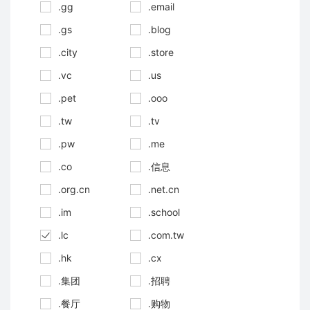
.gg
.email
.gs
.blog
.city
.store
.vc
.us
.pet
.ooo
.tw
.tv
.pw
.me
.co
.信息
.org.cn
.net.cn
.im
.school
.lc
.com.tw
.hk
.cx
.集团
.招聘
.餐厅
.购物