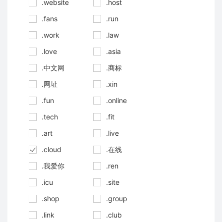
.website
.host
.fans
.run
.work
.law
.love
.asia
.中文网
.商标
.网址
.xin
.fun
.online
.tech
.fit
.art
.live
.cloud
.在线
.我爱你
.ren
.icu
.site
.shop
.group
.link
.club