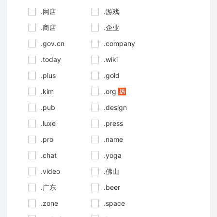
.网店
.游戏
.商店
.企业
.gov.cn
.company
.today
.wiki
.plus
.gold
.kim
.org
.pub
.design
.luxe
.press
.pro
.name
.chat
.yoga
.video
.佛山
.广东
.beer
.zone
.space