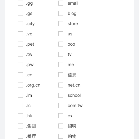
.gg
.email
.gs
.blog
.city
.store
.vc
.us
.pet
.ooo
.tw
.tv
.pw
.me
.co
.信息
.org.cn
.net.cn
.im
.school
.lc
.com.tw
.hk
.cx
.集团
.招聘
.餐厅
.购物