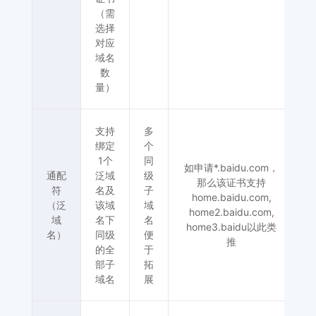
（需
选择
对应
域名
数
量）
支持
多
绑定
个
1个
同
如申请*.baidu.com，
通配
泛域
级
那么该证书支持
符
名及
子
home.baidu.com,
（泛
该域
域
home2.baidu.com,
域
名下
名
home3.baidu以此类
为
名）
同级
便
推
的全
于
部子
拓
域名
展