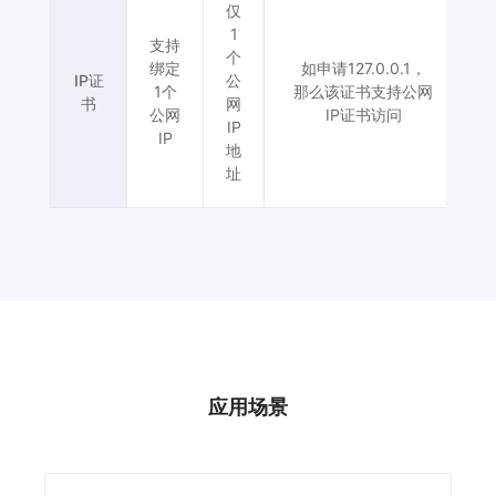
仅
1
支持
个
绑定
如申请127.0.0.1，
IP证
公
1个
那么该证书支持公网
书
网
公网
IP证书访问
IP
为
IP
地
址
应用场景