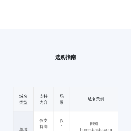
选购指南
域名
支持
场
域名示例
类型
内容
景
仅支
仅
例如：
持绑
1
单域
home.baidu.com