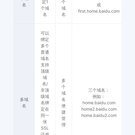
定1
个
名
或
个域
域
first.home.baidu.com
为
名
名
可以
绑定
多个
普通
域名
支持
顶级
域
多
名/
个
非顶
三个域名：
域
级域
例如：
多域
名
名绑
home.baidu.com
名
便
定在
home2.baidu.com
捷
为
同一
home.baidu2.com
管
张
理
SSL
证书