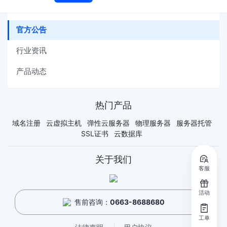
官方公告
行业资讯
产品动态
热门产品
域名注册
云虚拟主机
弹性云服务器
物理服务器
服务器托管
SSL证书
云数据库
关于我们
客服
活动
售前咨询：
0663-8688680
工单