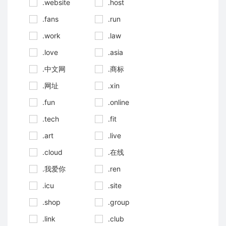
.website
.host
.fans
.run
.work
.law
.love
.asia
.中文网
.商标
.网址
.xin
.fun
.online
.tech
.fit
.art
.live
.cloud
.在线
.我爱你
.ren
.icu
.site
.shop
.group
.link
.club