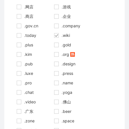
.网店
.游戏
.商店
.企业
.gov.cn
.company
.today
.wiki
.plus
.gold
.kim
.org
.pub
.design
.luxe
.press
.pro
.name
.chat
.yoga
.video
.佛山
.广东
.beer
.zone
.space