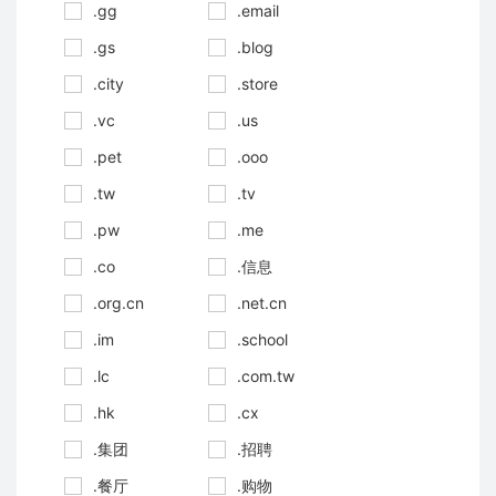
.gg
.email
.gs
.blog
.city
.store
.vc
.us
.pet
.ooo
.tw
.tv
.pw
.me
.co
.信息
.org.cn
.net.cn
.im
.school
.lc
.com.tw
.hk
.cx
.集团
.招聘
.餐厅
.购物