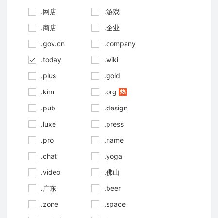
.网店
.游戏
.商店
.企业
.gov.cn
.company
.today
.wiki
.plus
.gold
.kim
.org
.pub
.design
.luxe
.press
.pro
.name
.chat
.yoga
.video
.佛山
.广东
.beer
.zone
.space