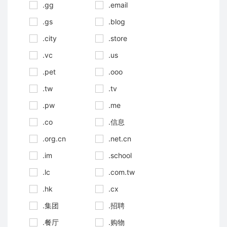
.gg
.email
.gs
.blog
.city
.store
.vc
.us
.pet
.ooo
.tw
.tv
.pw
.me
.co
.信息
.org.cn
.net.cn
.im
.school
.lc
.com.tw
.hk
.cx
.集团
.招聘
.餐厅
.购物