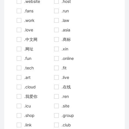
.website
.host
.fans
.run
.work
.law
.love
.asia
.中文网
.商标
.网址
.xin
.fun
.online
.tech
.fit
.art
.live
.cloud
.在线
.我爱你
.ren
.icu
.site
.shop
.group
.link
.club