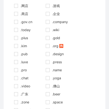
.网店
.游戏
.商店
.企业
.gov.cn
.company
.today
.wiki
.plus
.gold
.kim
.org
.pub
.design
.luxe
.press
.pro
.name
.chat
.yoga
.video
.佛山
.广东
.beer
.zone
.space