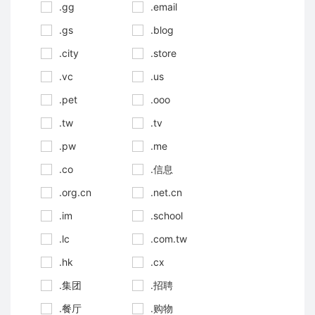
.gg
.email
.gs
.blog
.city
.store
.vc
.us
.pet
.ooo
.tw
.tv
.pw
.me
.co
.信息
.org.cn
.net.cn
.im
.school
.lc
.com.tw
.hk
.cx
.集团
.招聘
.餐厅
.购物