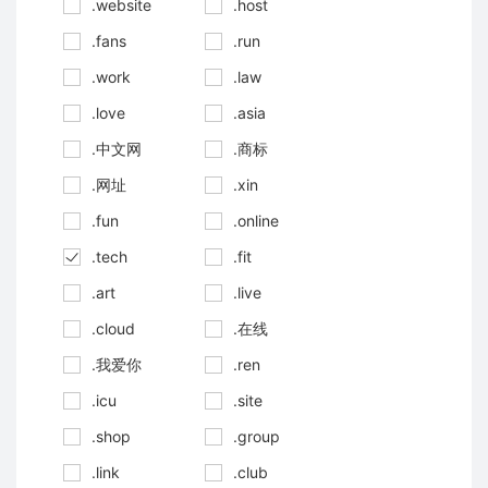
.website
.host
.fans
.run
.work
.law
.love
.asia
.中文网
.商标
.网址
.xin
.fun
.online
.tech
.fit
.art
.live
.cloud
.在线
.我爱你
.ren
.icu
.site
.shop
.group
.link
.club