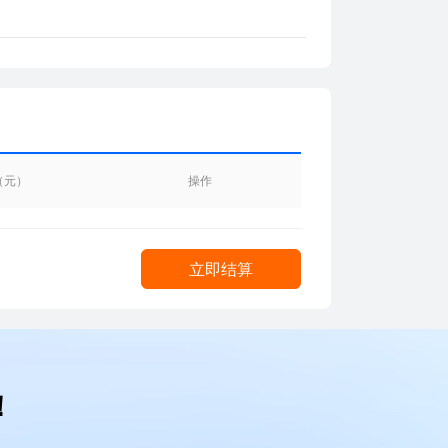
（元）
操作
立即结算
！