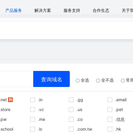
产品服务
解决方案
服务支持
合作生态
关于
全选
全不选
常
.net
.in
.gg
.email
.store
.vc
.us
.pet
.pw
.me
.co
.信息
.school
.lc
.com.tw
.hk