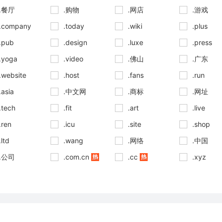
.餐厅
.购物
.网店
.游戏
.company
.today
.wiki
.plus
.pub
.design
.luxe
.press
.yoga
.video
.佛山
.广东
.website
.host
.fans
.run
.asia
.中文网
.商标
.网址
.tech
.fit
.art
.live
.ren
.icu
.site
.shop
.ltd
.wang
.网络
.中国
.公司
.com.cn
.cc
.xyz