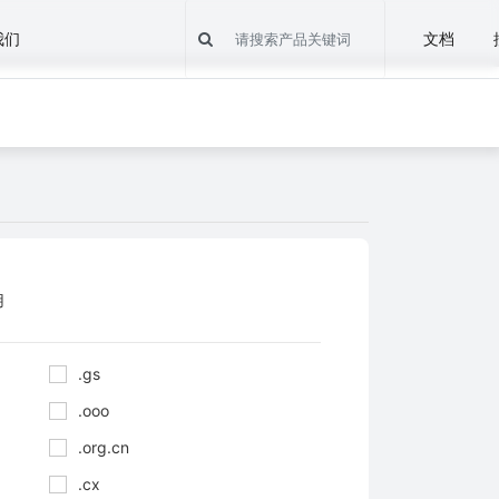
我们
文档
用
.gs
.ooo
.org.cn
.cx