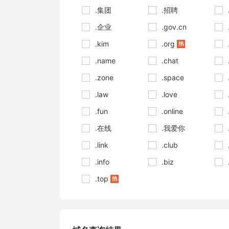
.集团
.招聘
.企业
.gov.cn
.kim
.org
.name
.chat
.zone
.space
.law
.love
.fun
.online
.在线
.我爱你
.link
.club
.info
.biz
.top