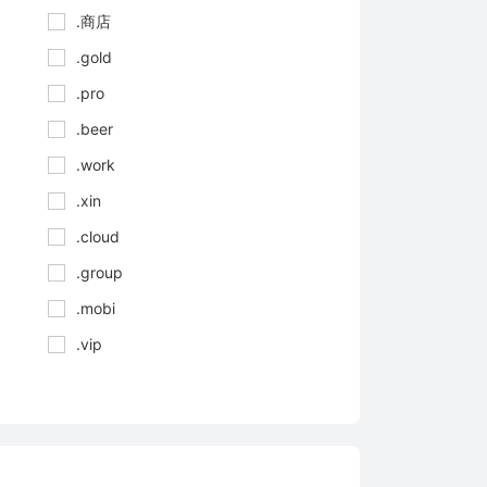
.商店
.gold
.pro
.beer
.work
.xin
.cloud
.group
.mobi
.vip