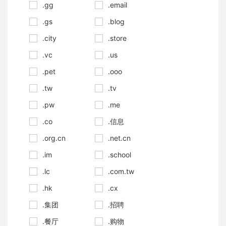
.gg
.email
.gs
.blog
.city
.store
.vc
.us
.pet
.ooo
.tw
.tv
.pw
.me
.co
.信息
.org.cn
.net.cn
.im
.school
.lc
.com.tw
.hk
.cx
.集团
.招聘
.餐厅
.购物