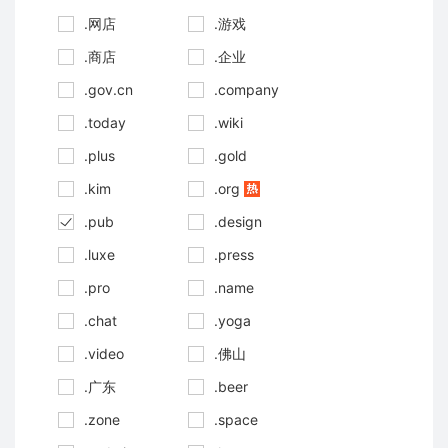
.网店
.游戏
.商店
.企业
.gov.cn
.company
.today
.wiki
.plus
.gold
.kim
.org
.pub
.design
.luxe
.press
.pro
.name
.chat
.yoga
.video
.佛山
.广东
.beer
.zone
.space