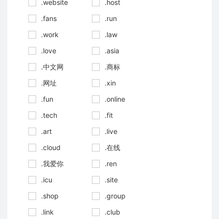
.website
.host
.fans
.run
.work
.law
.love
.asia
.中文网
.商标
.网址
.xin
.fun
.online
.tech
.fit
.art
.live
.cloud
.在线
.我爱你
.ren
.icu
.site
.shop
.group
.link
.club