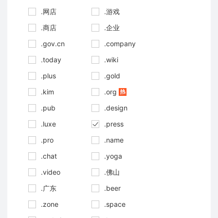
.网店
.游戏
.商店
.企业
.gov.cn
.company
.today
.wiki
.plus
.gold
.kim
.org
.pub
.design
.luxe
.press
.pro
.name
.chat
.yoga
.video
.佛山
.广东
.beer
.zone
.space