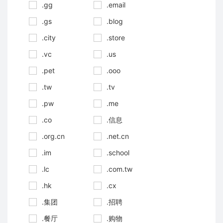
.gg
.email
.gs
.blog
.city
.store
.vc
.us
.pet
.ooo
.tw
.tv
.pw
.me
.co
.信息
.org.cn
.net.cn
.im
.school
.lc
.com.tw
.hk
.cx
.集团
.招聘
.餐厅
.购物