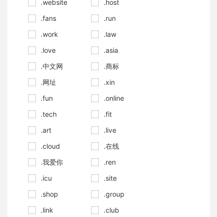
.website
.host
.fans
.run
.work
.law
.love
.asia
.中文网
.商标
.网址
.xin
.fun
.online
.tech
.fit
.art
.live
.cloud
.在线
.我爱你
.ren
.icu
.site
.shop
.group
.link
.club